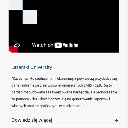
Lazarski University
SG
i
"Każdemu, kto studiuje m.in. ekonomię, z pewnością przydadzą się
Dzi
nego
dane i informacje z serwisów ekonomicznych EMIS i CEIC. Są to
tem
bardzo rozbudowane i zaawansowane narzędzia, ale jednocześnie
uzy
za pomocą kilku kliknięć pozwalają na generowanie raportów i
tem
własnych analiz z graficznymi wizualizacjami."
Do
Dowiedz się więcej