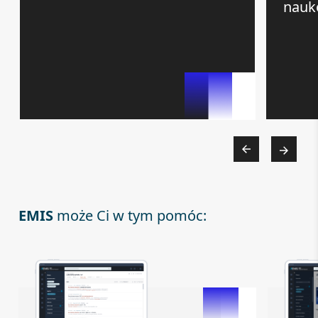
nauk
EMIS
może Ci w tym pomóc: