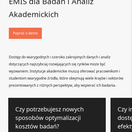
EMIS dla Badań i Analiz
Akademickich
Poproś o demo
Dostęp do wiarygodnych i szeroko zakrojonych danych i analiz
dotyczących najszybciaj rozwijających się rynków może być
wyzwaniem. Instytucje akademickie muszą oferować pracownikom i
studentom wiarygodne źródła, które obejmują wiele krajów i sektorów
prezentowanych z różnych perspektyw, aby wspierać ich badania.
Czy potrzebujesz nowych
Czy i
sposobów optymalizacji
dost
kosztów badań?
efek