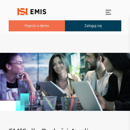
Menu główne
Poproś o demo
Zaloguj się