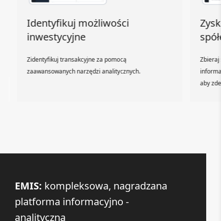
Identyfikuj możliwości
Zyska
inwestycyjne
spółe
Zidentyfikuj transakcyjne za pomocą
Zbieraj 
zaawansowanych narzędzi analitycznych.
informacj
aby zdef
EMIS:
kompleksowa, nagradzana
platforma informacyjno -
analityczna