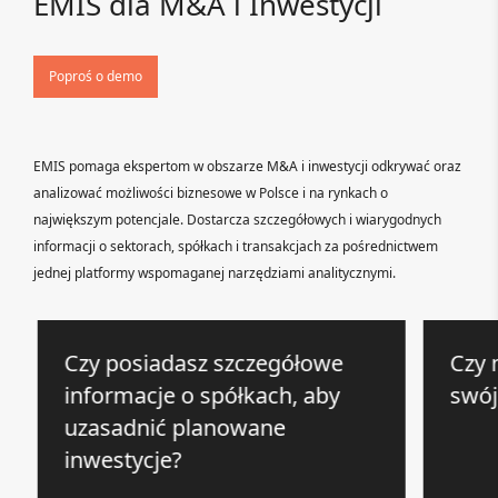
EMIS dla M&A i Inwestycji
Poproś o demo
EMIS pomaga ekspertom w obszarze M&A i inwestycji odkrywać oraz
analizować możliwości biznesowe w Polsce i na rynkach o
największym potencjale. Dostarcza szczegółowych i wiarygodnych
informacji o sektorach, spółkach i transakcjach za pośrednictwem
jednej platformy wspomaganej narzędziami analitycznymi.
Czy posiadasz szczegółowe
Czy m
informacje o spółkach, aby
swój 
uzasadnić planowane
inwestycje?