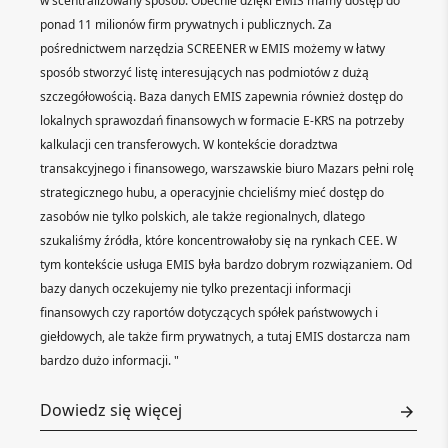
w scentralizowany sposób. Obecnie dzięki EMIS mamy dostęp do
ponad 11 milionów firm prywatnych i publicznych. Za
pośrednictwem narzędzia SCREENER w EMIS możemy w łatwy
sposób stworzyć listę interesujących nas podmiotów z dużą
szczegółowością. Baza danych EMIS zapewnia również dostęp do
lokalnych sprawozdań finansowych w formacie E-KRS na potrzeby
kalkulacji cen transferowych. W kontekście doradztwa
transakcyjnego i finansowego, warszawskie biuro Mazars pełni rolę
strategicznego hubu, a operacyjnie chcieliśmy mieć dostęp do
zasobów nie tylko polskich, ale także regionalnych, dlatego
szukaliśmy źródła, które koncentrowałoby się na rynkach CEE. W
tym kontekście usługa EMIS była bardzo dobrym rozwiązaniem. Od
bazy danych oczekujemy nie tylko prezentacji informacji
finansowych czy raportów dotyczących spółek państwowych i
giełdowych, ale także firm prywatnych, a tutaj EMIS dostarcza nam
bardzo dużo informacji. "
Dowiedz się więcej