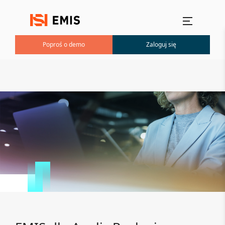
Menu główne
Poproś o demo
Zaloguj się