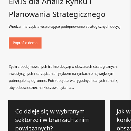
EMIS dla Analiz Rynku i
Planowania Strategicznego
Wiedza i narzędzia wspierające podejmowanie strategicznych decyzji
Poproś o demo
Zyski z podejmowanych trafnie decyzji w obszarach strategicznych,
inwestycyjnych i zarządzania ryzykiem na rynkach o największym
potencjale są ogromne. Potrzebujesz wiarygodnych danych i analiz,
aby odpowiedzieć na kluczowe pytania...
Co dzieje się w wybranym
Jak w
sektorze i w branżach z nim
konk
powiązanych?
obsz