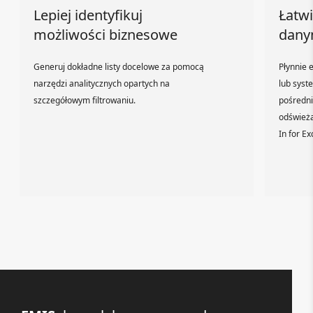
Lepiej identyfikuj
Łatwi
możliwości biznesowe
dany
Generuj dokładne listy docelowe za pomocą
Płynnie 
narzędzi analitycznych opartych na
lub syst
szczegółowym filtrowaniu.
pośredni
odświeża
In for Exc