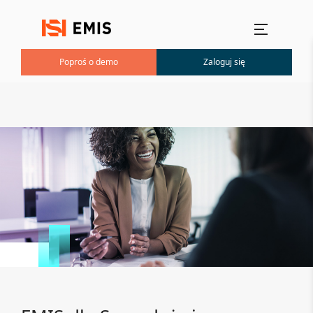
Menu główne
Poproś o demo
Zaloguj się