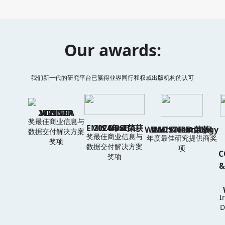
Our awards:
我们新一代的研究平台已赢得业界同行和权威出版机构的认可
2025 SIIA CODiE WINNER
奖最佳商业信息与
EMIS Next荣获2024年SIIA CODiE
EMIS Next荣获WatersTechnology IMD & IRD 2024
数据交付解决方案
奖最佳商业信息与
年度最佳研究提供商奖
奖项
数据交付解决方案
项
C
奖项
&
I
D