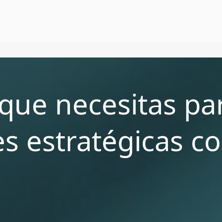
All
Insights
Press Releases
Webinars
que necesitas pa
s estratégicas c