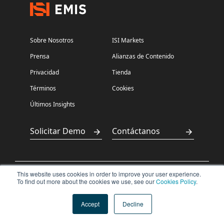
Sobre Nosotros
ISI Markets
Prensa
Alianzas de Contenido
Privacidad
Tienda
Términos
Cookies
Últimos Insights
Solicitar Demo
Contáctanos
This website uses cookies in order to improve your user experience.
沪ICP备
沪公网安备
To find out more about the cookies we use, see our
Cookies Policy
.
Copyright ©2026
15029198
31011502400500
ISI Markets. All
rights reserved.
Accept
Decline
号
号