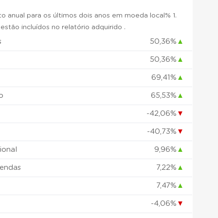
 anual para os últimos dois anos em moeda local% 1.
stão incluídos no relatório adquirido .
s
50,36%
▲
50,36%
▲
69,41%
▲
o
65,53%
▲
-42,06%
▼
-40,73%
▼
ional
9,96%
▲
vendas
7,22%
▲
7,47%
▲
-4,06%
▼