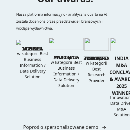
Nasza platforma informacyjno - analityczna oparta na AI
została doceniona przez przedstawicieli branżowych i
wiodące wydawnictwa.
2025 SIIA CODiE WINNER
w kategorii Best
ZWYCIĘZCA SIIA CODiE 2024
ZWYCIĘZCA IMD & IRD AWARDS 2024
INDIA
Business
w kategorii Best
w kategorii
M&A
Information /
Business
Best
Data Delivery
CONCLA
Information /
Research
Solution
& AWAR
Data Delivery
Provider
Solution
2025
WINNE
Innovation
Data Driv
M&A
Solution
Poproś o spersonalizowane demo