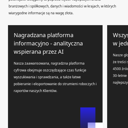
branżowych i spółkowych, danych i wiadomości w krajach, w których
wiarygodne informacje są na wagę złota.
Nagradzana platforma
Wszys
informacyjno - analityczna
w jed
wspierana przez AI
Nasze glo
że treści
Nasza zaawansowana, nagradzna platforma
4500 źró
cyfrowa obejmuje oszczędzające czas funkcje
30-letnie
wyszukiwania i sprawdzania, a także łatwe
najlepszy
pobieranie i eksportowanie do strumieni roboczych i
raportów naszych Klientów.