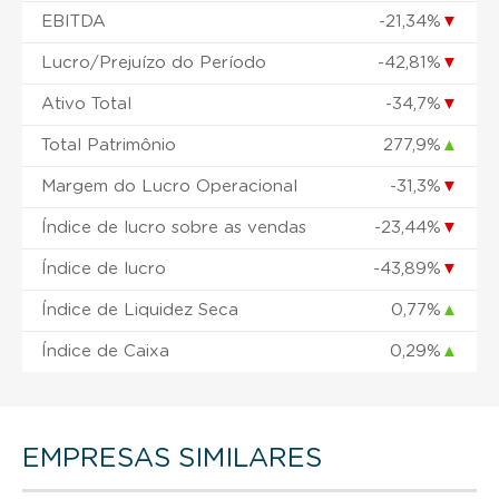
EBITDA
-21,34%
▼
Lucro/Prejuízo do Período
-42,81%
▼
Ativo Total
-34,7%
▼
Total Patrimônio
277,9%
▲
Margem do Lucro Operacional
-31,3%
▼
Índice de lucro sobre as vendas
-23,44%
▼
Índice de lucro
-43,89%
▼
Índice de Liquidez Seca
0,77%
▲
Índice de Caixa
0,29%
▲
EMPRESAS SIMILARES