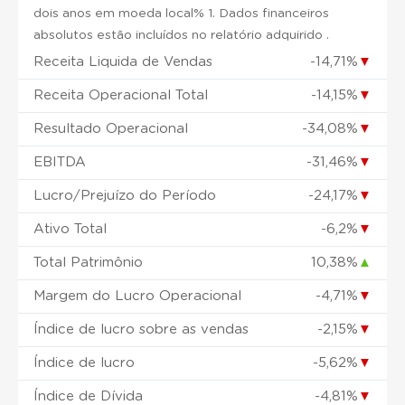
dois anos em moeda local% 1. Dados financeiros
absolutos estão incluídos no relatório adquirido .
Receita Liquida de Vendas
-14,71%
▼
Receita Operacional Total
-14,15%
▼
Resultado Operacional
-34,08%
▼
EBITDA
-31,46%
▼
Lucro/Prejuízo do Período
-24,17%
▼
Ativo Total
-6,2%
▼
Total Patrimônio
10,38%
▲
Margem do Lucro Operacional
-4,71%
▼
Índice de lucro sobre as vendas
-2,15%
▼
Índice de lucro
-5,62%
▼
Índice de Dívida
-4,81%
▼