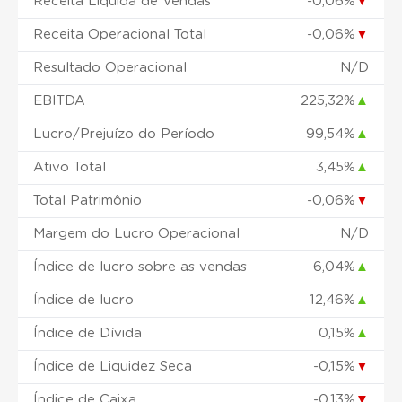
Receita Liquida de Vendas
-0,06%
▼
Receita Operacional Total
-0,06%
▼
Resultado Operacional
N/D
EBITDA
225,32%
▲
Lucro/Prejuízo do Período
99,54%
▲
Ativo Total
3,45%
▲
Total Patrimônio
-0,06%
▼
Margem do Lucro Operacional
N/D
Índice de lucro sobre as vendas
6,04%
▲
Índice de lucro
12,46%
▲
Índice de Dívida
0,15%
▲
Índice de Liquidez Seca
-0,15%
▼
Índice de Caixa
-0,13%
▼