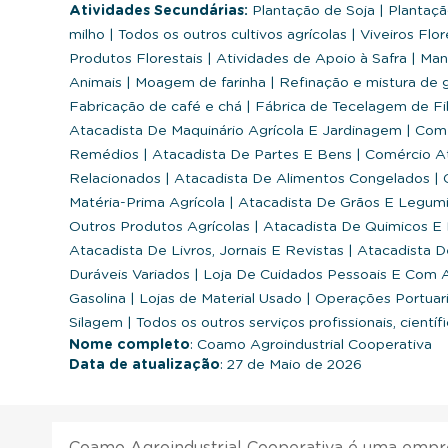
Atividades Secundárias:
Plantação de Soja
|
Plantaçã
milho
|
Todos os outros cultivos agrícolas
|
Viveiros Flor
Produtos Florestais
|
Atividades de Apoio à Safra
|
Manu
Animais
|
Moagem de farinha
|
Refinação e mistura de 
Fabricação de café e chá
|
Fábrica de Tecelagem de Fib
Atacadista De Maquinário Agrícola E Jardinagem
|
Comé
Remédios
|
Atacadista De Partes E Bens
|
Comércio At
Relacionados
|
Atacadista De Alimentos Congelados
|
C
Matéria-Prima Agrícola
|
Atacadista De Grãos E Legum
Outros Produtos Agrícolas
|
Atacadista De Quimicos E
Atacadista De Livros, Jornais E Revistas
|
Atacadista 
Duráveis Variados
|
Loja De Cuidados Pessoais E Com
Gasolina
|
Lojas de Material Usado
|
Operações Portuar
Silagem
|
Todos os outros serviços profissionais, científ
Nome completo
: Coamo Agroindustrial Cooperativa
Data de atualização
: 27 de Maio de 2026
Coamo Agroindustrial Cooperativa é uma empr