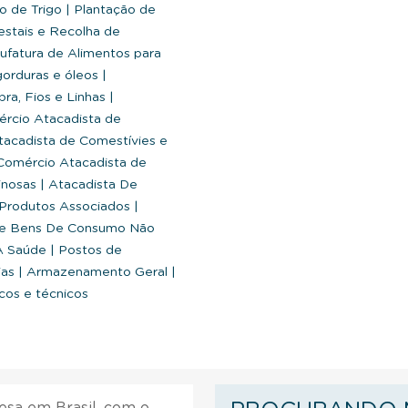
o de Trigo
|
Plantação de
estais e Recolha de
fatura de Alimentos para
gorduras e óleos
|
ra, Fios e Linhas
|
rcio Atacadista de
acadista de Comestívies e
omércio Atacadista de
inosas
|
Atacadista De
 Produtos Associados
|
De Bens De Consumo Não
 A Saúde
|
Postos de
ias
|
Armazenamento Geral
|
icos e técnicos
esa em Brasil, com o