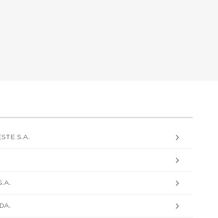
STE S.A.
.A.
DA.