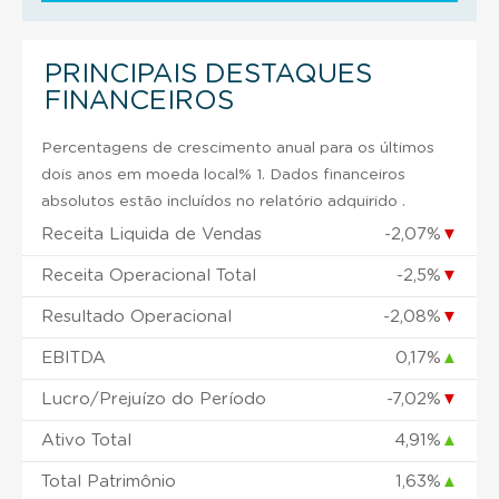
PRINCIPAIS DESTAQUES
FINANCEIROS
Percentagens de crescimento anual para os últimos
dois anos em moeda local% 1. Dados financeiros
absolutos estão incluídos no relatório adquirido .
Receita Liquida de Vendas
-2,07%
▼
Receita Operacional Total
-2,5%
▼
Resultado Operacional
-2,08%
▼
EBITDA
0,17%
▲
Lucro/Prejuízo do Período
-7,02%
▼
Ativo Total
4,91%
▲
Total Patrimônio
1,63%
▲