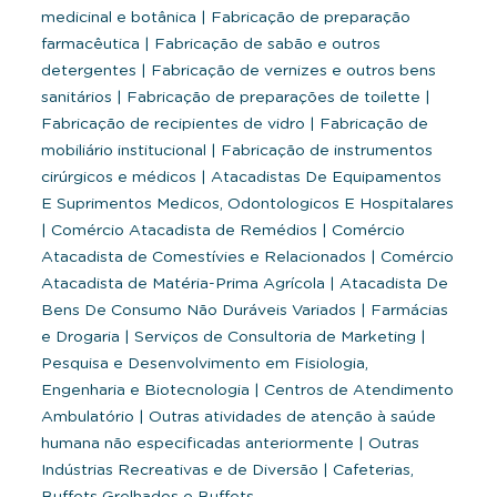
medicinal e botânica
|
Fabricação de preparação
farmacêutica
|
Fabricação de sabão e outros
detergentes
|
Fabricação de vernizes e outros bens
sanitários
|
Fabricação de preparações de toilette
|
Fabricação de recipientes de vidro
|
Fabricação de
mobiliário institucional
|
Fabricação de instrumentos
cirúrgicos e médicos
|
Atacadistas De Equipamentos
E Suprimentos Medicos, Odontologicos E Hospitalares
|
Comércio Atacadista de Remédios
|
Comércio
Atacadista de Comestívies e Relacionados
|
Comércio
Atacadista de Matéria-Prima Agrícola
|
Atacadista De
Bens De Consumo Não Duráveis Variados
|
Farmácias
e Drogaria
|
Serviços de Consultoria de Marketing
|
Pesquisa e Desenvolvimento em Fisiologia,
Engenharia e Biotecnologia
|
Centros de Atendimento
Ambulatório
|
Outras atividades de atenção à saúde
humana não especificadas anteriormente
|
Outras
Indústrias Recreativas e de Diversão
|
Cafeterias,
Buffets Grelhados e Buffets