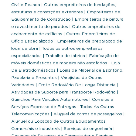
Civil e Pesada
|
Outros empreiteiros de fundações,
estruturas e constrções exteriores
|
Empreiteiros de
Equipamento de Construção
|
Empreiteiros de pintura
e revestimento de paredes
|
Outros empreiteiros de
acabamento de edifícios
|
Outros Empreiteiros de
Ofício Especializado
|
Empreiteiros de preparação de
local de obra
|
Todos os outros empreiteiros
especializados
|
Trabalho de fábrica
|
Fabricação de
móveis domésticos de madeira não estofados
|
Loja
De Eletrodomésticos
|
Lojas de Material de Escritório,
Papelaria e Presentes
|
Varejistas de Outras
Variedades
|
Frete Rodoviário De Longa Distancia
|
Atividades de Suporte para Transporte Rodoviário
|
Guinchos Para Veiculos Automotores
|
Correios e
Serviços Expresso de Entregas
|
Todas As Outras
Telecomunicações
|
Aluguel de carros de passageiros
|
Aluguel ou Locação de Outros Equipamentos
Comerciais e Industriais
|
Serviços de engenharia
|
Desenho de Sistemas de Computador e Serviços