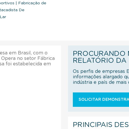
portivos
|
Fabricação de
acadista De
Lar
PROCURANDO M
esa em Brasil, com o
. Opera no setor Fábrica
RELATÓRIO DA
sa foi estabelecida em
Os perfis de empresas 
informações alargado q
indústria e país de mai
SOLICITAR DEMONSTRA
PRINCIPAIS DE