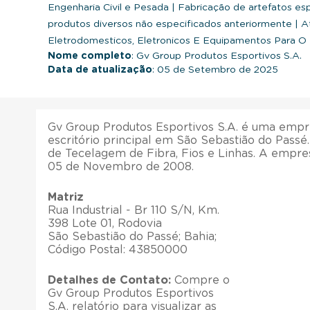
Engenharia Civil e Pesada
|
Fabricação de artefatos es
produtos diversos não especificados anteriormente
|
At
Eletrodomesticos, Eletronicos E Equipamentos Para O 
Nome completo
: Gv Group Produtos Esportivos S.A.
Data de atualização
: 05 de Setembro de 2025
Gv Group Produtos Esportivos S.A. é uma empr
escritório principal em São Sebastião do Passé
de Tecelagem de Fibra, Fios e Linhas. A empre
05 de Novembro de 2008.
Matriz
Rua Industrial - Br 110 S/N, Km.
398 Lote 01, Rodovia
São Sebastião do Passé; Bahia;
Código Postal: 43850000
Detalhes de Contato:
Compre o
Gv Group Produtos Esportivos
S.A. relatório para visualizar as