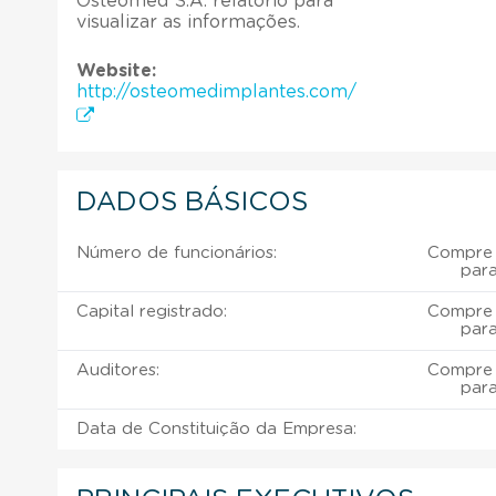
Osteomed S.A. relatório para
visualizar as informações.
Website:
http://osteomedimplantes.com/
DADOS BÁSICOS
Número de funcionários:
Compre 
para
Capital registrado:
Compre 
para
Auditores:
Compre 
para
Data de Constituição da Empresa: