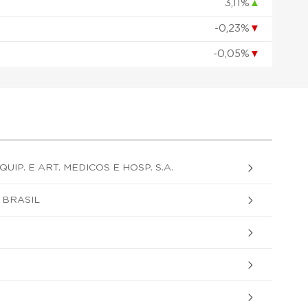
3,11%
▲
-0,23%
▼
-0,05%
▼
UIP. E ART. MEDICOS E HOSP. S.A.
 BRASIL