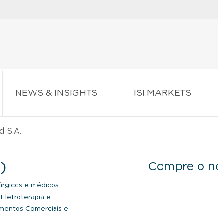
NEWS & INSIGHTS
ISI MARKETS
 S.A.
)
Compre o no
úrgicos e médicos
Eletroterapia e
mentos Comerciais e