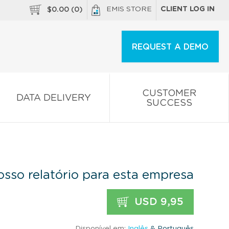
EMIS STORE
CLIENT LOG IN
$
0.00
(
0
)
REQUEST A DEMO
CUSTOMER
DATA DELIVERY
SUCCESS
sso relatório para esta empresa
USD 9,95
Disponível em:
Inglês
& Português