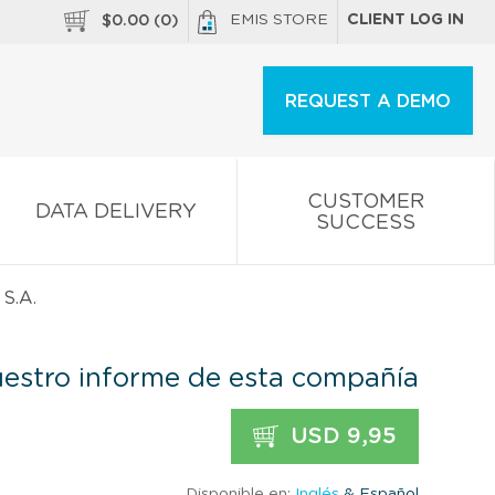
EMIS STORE
CLIENT LOG IN
$
0.00
(
0
)
REQUEST A DEMO
CUSTOMER
DATA DELIVERY
SUCCESS
S.A.
estro informe de esta compañía
USD 9,95
Disponible en:
Inglés
& Español