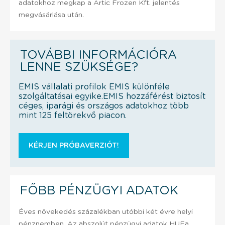
adatokhoz megkap a Artic Frozen Kft. jelentés
megvásárlása után.
TOVÁBBI INFORMÁCIÓRA
LENNE SZÜKSÉGE?
EMIS vállalati profilok EMIS különféle
szolgáltatásai egyike.EMIS hozzáférést biztosít
céges, iparági és országos adatokhoz több
mint 125 feltörekvő piacon.
KÉRJEN PRÓBAVERZIÓT!
FŐBB PÉNZÜGYI ADATOK
Éves növekedés százalékban utóbbi két évre helyi
pénznemben. Az abszolút pénzügyi adatok HUFa