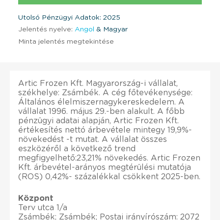
Utolsó Pénzügyi Adatok: 2025
Jelentés nyelve:
Angol
& Magyar
Minta jelentés megtekintése
Artic Frozen Kft. Magyarország-i vállalat,
székhelye: Zsámbék. A cég főtevékenysége:
Általános élelmiszernagykereskedelem. A
vállalat 1996. május 29.-ben alakult. A főbb
pénzügyi adatai alapján, Artic Frozen Kft.
értékesítés nettó árbevétele mintegy 19,9%-
növekedést -t mutat. A vállalat összes
eszközéről a következő trend
megfigyelhető:23,21% növekedés. Artic Frozen
Kft. árbevétel-arányos megtérülési mutatója
(ROS) 0,42%- százalékkal csökkent 2025-ben.
Központ
Terv utca 1/a
Zsámbék; Zsámbék; Postai irányírószám: 2072