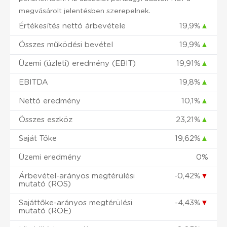
megvásárolt jelentésben szerepelnek.
Értékesítés nettó árbevétele
19,9%
▲
Összes működési bevétel
19,9%
▲
Üzemi (üzleti) eredmény (EBIT)
19,91%
▲
EBITDA
19,8%
▲
Nettó eredmény
10,1%
▲
Összes eszköz
23,21%
▲
Saját Tőke
19,62%
▲
Üzemi eredmény
0%
Árbevétel-arányos megtérülési
-0,42%
▼
mutató (ROS)
Sajáttőke-arányos megtérülési
-4,43%
▼
mutató (ROE)