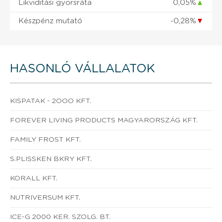
Likviditási gyorsráta
0,05%
▲
Készpénz mutató
-0,28%
▼
HASONLÓ VÁLLALATOK
KISPATAK - 2OOO KFT.
FOREVER LIVING PRODUCTS MAGYARORSZÁG KFT.
FAMILY FROST KFT.
S.PLISSKEN BKRY KFT.
KORALL KFT.
NUTRIVERSUM KFT.
ICE-G 2000 KER. SZOLG. BT.