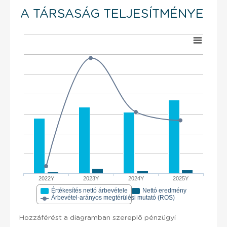
A TÁRSASÁG TELJESÍTMÉNYE
2022Y
2023Y
2024Y
2025Y
Értékesítés nettó árbevétele
Nettó eredmény
Árbevétel-arányos megtérülési mutató (ROS)
Hozzáférést a diagramban szereplő pénzügyi