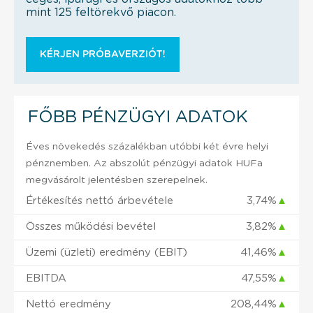
mint 125 feltörekvő piacon.
KÉRJEN PRÓBAVERZIÓT!
FŐBB PÉNZÜGYI ADATOK
Éves növekedés százalékban utóbbi két évre helyi
pénznemben. Az abszolút pénzügyi adatok HUFa
megvásárolt jelentésben szerepelnek.
Értékesítés nettó árbevétele
3,74%
▲
Összes működési bevétel
3,82%
▲
Üzemi (üzleti) eredmény (EBIT)
41,46%
▲
EBITDA
47,55%
▲
Nettó eredmény
208,44%
▲