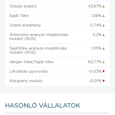
Összes eszköz
43,87%
▲
Saját Tőke
1,58%
▲
Üzemi eredmény
0,74%
▲
Árbevétel-arányos megtérülési
0,2%
▲
mutató (ROS)
Sajáttőke-arányos megtérülési
1,05%
▲
mutató (ROE)
Idegen tőke/Saját tőke
63,77%
▲
Likviditási gyorsráta
-0,03%
▼
Készpénz mutató
-0,01%
▼
HASONLÓ VÁLLALATOK