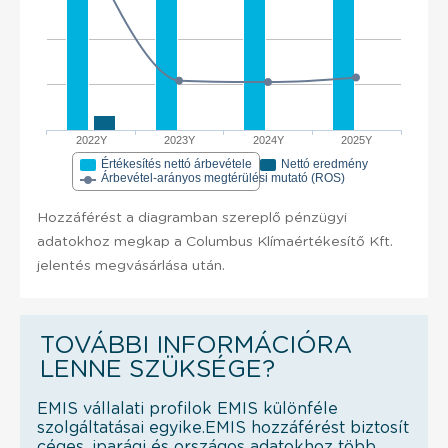
2022Y
2023Y
2024Y
2025Y
Értékesítés nettó árbevétele
Nettó eredmény
Árbevétel-arányos megtérülési mutató (ROS)
Hozzáférést a diagramban szereplő pénzügyi
adatokhoz megkap a Columbus Klímaértékesítő Kft.
jelentés megvásárlása után.
TOVÁBBI INFORMÁCIÓRA
LENNE SZÜKSÉGE?
EMIS vállalati profilok EMIS különféle
szolgáltatásai egyike.EMIS hozzáférést biztosít
céges, iparági és országos adatokhoz több