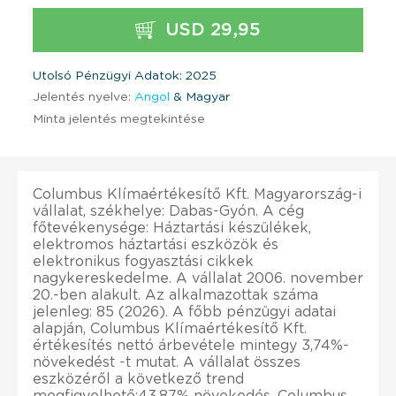
USD 29,95
Utolsó Pénzügyi Adatok: 2025
Jelentés nyelve:
Angol
& Magyar
Minta jelentés megtekintése
Columbus Klímaértékesítő Kft. Magyarország-i
vállalat, székhelye: Dabas-Gyón. A cég
főtevékenysége: Háztartási készülékek,
elektromos háztartási eszközök és
elektronikus fogyasztási cikkek
nagykereskedelme. A vállalat 2006. november
20.-ben alakult. Az alkalmazottak száma
jelenleg: 85 (2026). A főbb pénzügyi adatai
alapján, Columbus Klímaértékesítő Kft.
értékesítés nettó árbevétele mintegy 3,74%-
növekedést -t mutat. A vállalat összes
eszközéről a következő trend
megfigyelhető:43,87% növekedés. Columbus