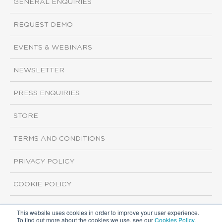
GENERAL ENQUIRIES
REQUEST DEMO
EVENTS & WEBINARS
NEWSLETTER
PRESS ENQUIRIES
STORE
TERMS AND CONDITIONS
PRIVACY POLICY
COOKIE POLICY
This website uses cookies in order to improve your user experience.
Copyright ©2026 ISI Markets. All rights reserved.
To find out more about the cookies we use, see our
Cookies Policy
.