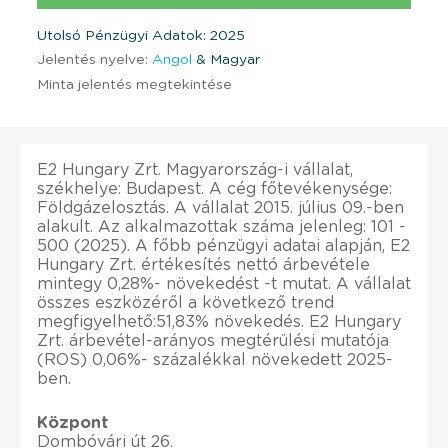
Utolsó Pénzügyi Adatok: 2025
Jelentés nyelve:
Angol
& Magyar
Minta jelentés megtekintése
E2 Hungary Zrt. Magyarország-i vállalat,
székhelye: Budapest. A cég főtevékenysége:
Földgázelosztás. A vállalat 2015. július 09.-ben
alakult. Az alkalmazottak száma jelenleg: 101 -
500 (2025). A főbb pénzügyi adatai alapján, E2
Hungary Zrt. értékesítés nettó árbevétele
mintegy 0,28%- növekedést -t mutat. A vállalat
összes eszközéről a következő trend
megfigyelhető:51,83% növekedés. E2 Hungary
Zrt. árbevétel-arányos megtérülési mutatója
(ROS) 0,06%- százalékkal növekedett 2025-
ben.
Központ
Dombóvári út 26.