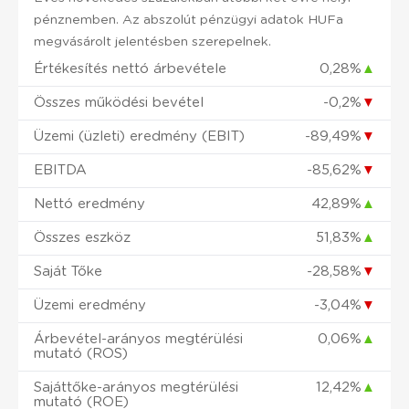
pénznemben. Az abszolút pénzügyi adatok HUFa
megvásárolt jelentésben szerepelnek.
Értékesítés nettó árbevétele
0,28%
▲
Összes működési bevétel
-0,2%
▼
Üzemi (üzleti) eredmény (EBIT)
-89,49%
▼
EBITDA
-85,62%
▼
Nettó eredmény
42,89%
▲
Összes eszköz
51,83%
▲
Saját Tőke
-28,58%
▼
Üzemi eredmény
-3,04%
▼
Árbevétel-arányos megtérülési
0,06%
▲
mutató (ROS)
Sajáttőke-arányos megtérülési
12,42%
▲
mutató (ROE)