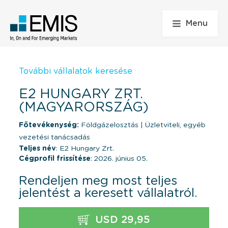
Menu
További vállalatok keresése
E2 HUNGARY ZRT.
(MAGYARORSZÁG)
Főtevékenység:
Földgázelosztás
|
Üzletviteli, egyéb
vezetési tanácsadás
Teljes név
: E2 Hungary Zrt.
Cégprofil frissítése
: 2026. június 05.
Rendeljen meg most teljes
jelentést a keresett vállalatról.
USD 29,95