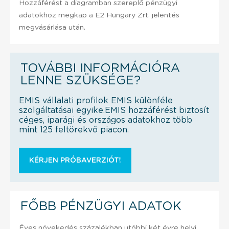
Hozzáférést a diagramban szereplő pénzügyi
adatokhoz megkap a E2 Hungary Zrt. jelentés
megvásárlása után.
TOVÁBBI INFORMÁCIÓRA
LENNE SZÜKSÉGE?
EMIS vállalati profilok EMIS különféle
szolgáltatásai egyike.EMIS hozzáférést biztosít
céges, iparági és országos adatokhoz több
mint 125 feltörekvő piacon.
KÉRJEN PRÓBAVERZIÓT!
FŐBB PÉNZÜGYI ADATOK
Éves növekedés százalékban utóbbi két évre helyi