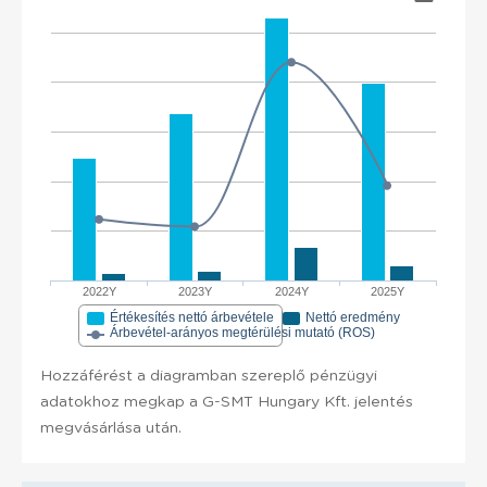
2022Y
2023Y
2024Y
2025Y
Értékesítés nettó árbevétele
Nettó eredmény
Árbevétel-arányos megtérülési mutató (ROS)
Hozzáférést a diagramban szereplő pénzügyi
adatokhoz megkap a G-SMT Hungary Kft. jelentés
megvásárlása után.