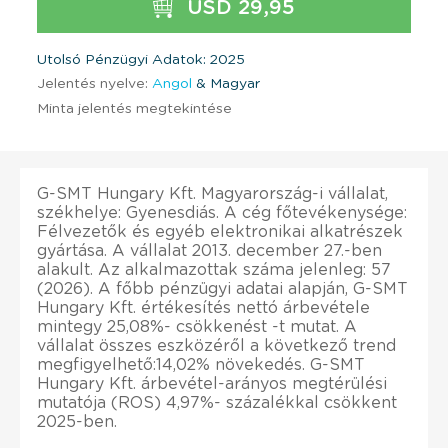
USD 29,95
Utolsó Pénzügyi Adatok: 2025
Jelentés nyelve:
Angol
& Magyar
Minta jelentés megtekintése
G-SMT Hungary Kft. Magyarország-i vállalat,
székhelye: Gyenesdiás. A cég főtevékenysége:
Félvezetők és egyéb elektronikai alkatrészek
gyártása. A vállalat 2013. december 27.-ben
alakult. Az alkalmazottak száma jelenleg: 57
(2026). A főbb pénzügyi adatai alapján, G-SMT
Hungary Kft. értékesítés nettó árbevétele
mintegy 25,08%- csökkenést -t mutat. A
vállalat összes eszközéről a következő trend
megfigyelhető:14,02% növekedés. G-SMT
Hungary Kft. árbevétel-arányos megtérülési
mutatója (ROS) 4,97%- százalékkal csökkent
2025-ben.