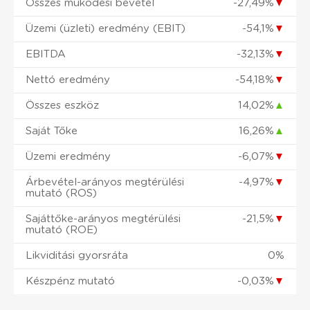
Összes működési bevétel
-27,49%
▼
Üzemi (üzleti) eredmény (EBIT)
-54,1%
▼
EBITDA
-32,13%
▼
Nettó eredmény
-54,18%
▼
Összes eszköz
14,02%
▲
Saját Tőke
16,26%
▲
Üzemi eredmény
-6,07%
▼
Árbevétel-arányos megtérülési
-4,97%
▼
mutató (ROS)
Sajáttőke-arányos megtérülési
-21,5%
▼
mutató (ROE)
Likviditási gyorsráta
0%
Készpénz mutató
-0,03%
▼