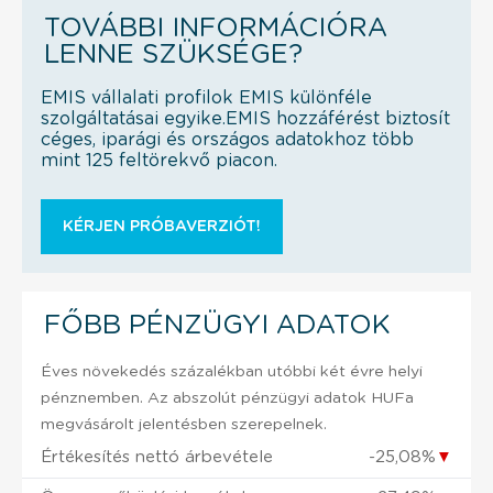
TOVÁBBI INFORMÁCIÓRA
LENNE SZÜKSÉGE?
EMIS vállalati profilok EMIS különféle
szolgáltatásai egyike.EMIS hozzáférést biztosít
céges, iparági és országos adatokhoz több
mint 125 feltörekvő piacon.
KÉRJEN PRÓBAVERZIÓT!
FŐBB PÉNZÜGYI ADATOK
Éves növekedés százalékban utóbbi két évre helyi
pénznemben. Az abszolút pénzügyi adatok HUFa
megvásárolt jelentésben szerepelnek.
Értékesítés nettó árbevétele
-25,08%
▼