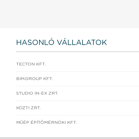
HASONLÓ VÁLLALATOK
TECTON KFT.
BIM.GROUP KFT.
STUDIO IN-EX ZRT.
KÖZTI ZRT.
MŰÉP ÉPÍTŐMÉRNÖKI KFT.