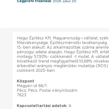
Cégprofil frissítése
: 2026. július 20.
Hegyi Építész Kft. Magyarország-i vállalat, szé
főtevékenysége: Építészmérnöki tevékenység. A 
15.-ben alakult. Az alkalmazottak száma jelenle
pénzügyi adatai alapján, Hegyi Építész Kft. ért
mintegy 57,93%- csökkenést -t mutat. A vállala
következő trend megfigyelhető:10,68% növekedé
árbevétel-arányos megtérülési mutatója (ROS)
csökkent 2025-ben.
Központ
Megyeri út 66/1.
Pécs; Pécs; Postai irányírószám:
7623
Kapcsolattartási adatok:
A