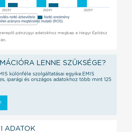
2023Y
2024Y
2025Y
esítés nettó árbevétele
Nettó eredmény
étel-arányos megtérülési mutató (ROS)
zereplő pénzügyi adatokhoz megkap a Hegyi Építész
tán.
RMÁCIÓRA LENNE SZÜKSÉGE?
EMIS különféle szolgáltatásai egyike.EMIS
es, iparági és országos adatokhoz több mint 125
!
I ADATOK