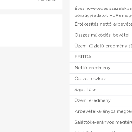
Éves növekedés százalékban
pénzügyi adatok HUFa megvá
Értékesítés nettó árbevét
Összes működési bevétel
Üzemi (üzleti) eredmény (
EBITDA
Nettó eredmény
Összes eszköz
Saját Tőke
Üzemi eredmény
Árbevétel-arányos megtér
Sajáttőke-arányos megtér