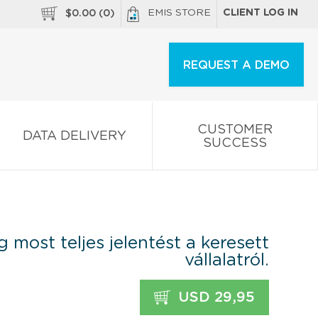
EMIS STORE
CLIENT LOG IN
$
0.00
(
0
)
REQUEST A DEMO
CUSTOMER
DATA DELIVERY
SUCCESS
 most teljes jelentést a keresett
vállalatról.
USD 29,95