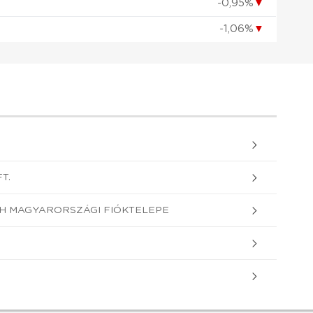
-0,95%
▼
-1,06%
▼
T.
H MAGYARORSZÁGI FIÓKTELEPE