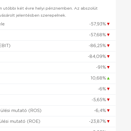
 utóbbi két évre helyi pénznemben. Az abszolút
sárolt jelentésben szerepelnek.
ele
-57,93%
▼
-57,68%
▼
EBIT)
-86,25%
▼
-84,09%
▼
-91%
▼
10,68%
▲
-6%
▼
-5,65%
▼
ülési mutató (ROS)
-6,4%
▼
ülési mutató (ROE)
-23,87%
▼