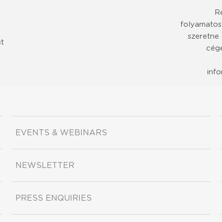
R
folyamatos
szeretne
st
cége
inf
EVENTS & WEBINARS
NEWSLETTER
PRESS ENQUIRIES