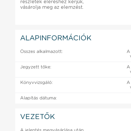
részletek eléréshez kérjük,
vásárolja meg az elemzést.
ALAPINFORMÁCIÓK
Összes alkalmazott:
A 
Jegyzett tőke:
A 
Könyvvizsgáló:
A 
Alapítás dátuma:
VEZETŐK
A jelentés megvásárlása után