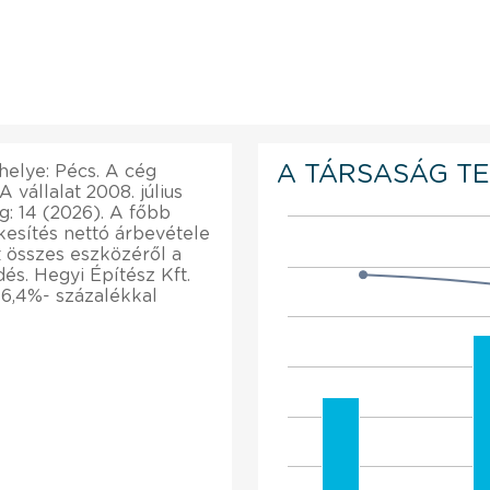
A TÁRSASÁG T
khelye: Pécs. A cég
vállalat 2008. július
g: 14 (2026). A főbb
ékesítés nettó árbevétele
t összes eszközéről a
s. Hegyi Építész Kft.
 6,4%- százalékkal