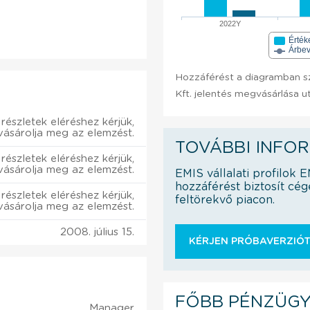
2022Y
Érték
Árbev
Hozzáférést a diagramban s
Kft. jelentés megvásárlása u
részletek eléréshez kérjük,
vásárolja meg az elemzést.
TOVÁBBI INFO
részletek eléréshez kérjük,
vásárolja meg az elemzést.
EMIS vállalati profilok 
hozzáférést biztosít cég
részletek eléréshez kérjük,
feltörekvő piacon.
vásárolja meg az elemzést.
2008. július 15.
KÉRJEN PRÓBAVERZIÓT
FŐBB PÉNZÜGY
Manager