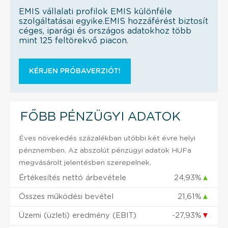
EMIS vállalati profilok EMIS különféle
szolgáltatásai egyike.EMIS hozzáférést biztosít
céges, iparági és országos adatokhoz több
mint 125 feltörekvő piacon.
KÉRJEN PRÓBAVERZIÓT!
FŐBB PÉNZÜGYI ADATOK
Éves növekedés százalékban utóbbi két évre helyi
pénznemben. Az abszolút pénzügyi adatok HUFa
megvásárolt jelentésben szerepelnek.
Értékesítés nettó árbevétele
24,93%
▲
Összes működési bevétel
21,61%
▲
Üzemi (üzleti) eredmény (EBIT)
-27,93%
▼