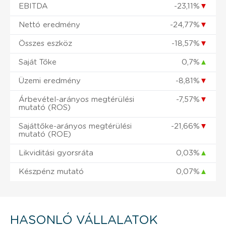
EBITDA
-23,11%
▼
Nettó eredmény
-24,77%
▼
Összes eszköz
-18,57%
▼
Saját Tőke
0,7%
▲
Üzemi eredmény
-8,81%
▼
Árbevétel-arányos megtérülési
-7,57%
▼
mutató (ROS)
Sajáttőke-arányos megtérülési
-21,66%
▼
mutató (ROE)
Likviditási gyorsráta
0,03%
▲
Készpénz mutató
0,07%
▲
HASONLÓ VÁLLALATOK