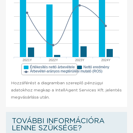
2021Y
2022Y
2023Y
2024Y
Értékesítés nettó árbevétele
Nettó eredmény
Árbevétel-arányos megtérülési mutató (ROS)
Hozzáférést a diagramban szereplő pénzügyi
adatokhoz megkap a IntellAgent Services Kft. jelentés
megvásárlása után.
TOVÁBBI INFORMÁCIÓRA
LENNE SZÜKSÉGE?