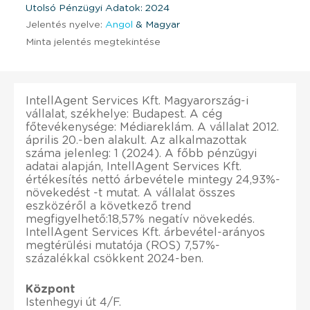
Utolsó Pénzügyi Adatok: 2024
Jelentés nyelve:
Angol
& Magyar
Minta jelentés megtekintése
IntellAgent Services Kft. Magyarország-i
vállalat, székhelye: Budapest. A cég
főtevékenysége: Médiareklám. A vállalat 2012.
április 20.-ben alakult. Az alkalmazottak
száma jelenleg: 1 (2024). A főbb pénzügyi
adatai alapján, IntellAgent Services Kft.
értékesítés nettó árbevétele mintegy 24,93%-
növekedést -t mutat. A vállalat összes
eszközéről a következő trend
megfigyelhető:18,57% negatív növekedés.
IntellAgent Services Kft. árbevétel-arányos
megtérülési mutatója (ROS) 7,57%-
százalékkal csökkent 2024-ben.
Központ
Istenhegyi út 4/F.