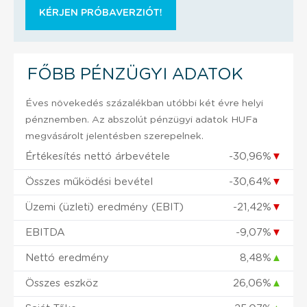
KÉRJEN PRÓBAVERZIÓT!
FŐBB PÉNZÜGYI ADATOK
Éves növekedés százalékban utóbbi két évre helyi
pénznemben. Az abszolút pénzügyi adatok HUFa
megvásárolt jelentésben szerepelnek.
Értékesítés nettó árbevétele
-30,96%
▼
Összes működési bevétel
-30,64%
▼
Üzemi (üzleti) eredmény (EBIT)
-21,42%
▼
EBITDA
-9,07%
▼
Nettó eredmény
8,48%
▲
Összes eszköz
26,06%
▲