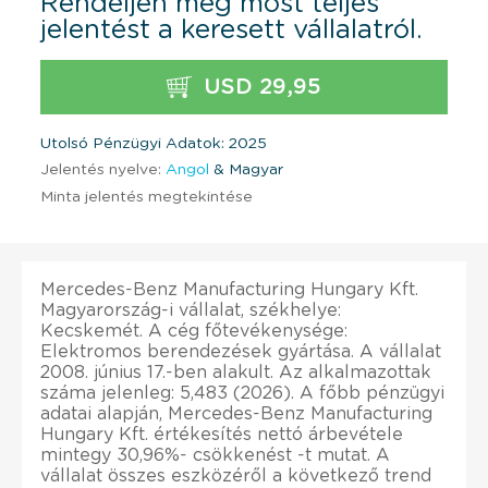
Rendeljen meg most teljes
jelentést a keresett vállalatról.
USD 29,95
Utolsó Pénzügyi Adatok: 2025
Jelentés nyelve:
Angol
& Magyar
Minta jelentés megtekintése
Mercedes-Benz Manufacturing Hungary Kft.
Magyarország-i vállalat, székhelye:
Kecskemét. A cég főtevékenysége:
Elektromos berendezések gyártása. A vállalat
2008. június 17.-ben alakult. Az alkalmazottak
száma jelenleg: 5,483 (2026). A főbb pénzügyi
adatai alapján, Mercedes-Benz Manufacturing
Hungary Kft. értékesítés nettó árbevétele
mintegy 30,96%- csökkenést -t mutat. A
vállalat összes eszközéről a következő trend