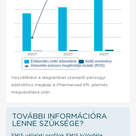
2021Y
2022Y
2023Y
Értékesítés nettó árbevétele
Nettó eredmény
Árbevétel-arányos megtérülési mutató (ROS)
Hozzáférést a diagramban szereplő pénzügyi
adatokhoz megkap a Pharmaroad Kft. jelentés
megvásárlása után.
TOVÁBBI INFORMÁCIÓRA
LENNE SZÜKSÉGE?
EMIS vállalati profilok EMIS különféle