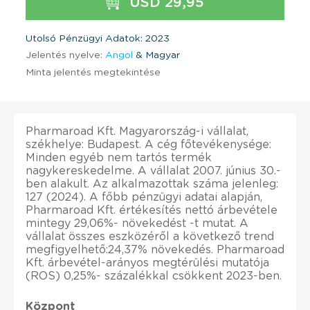
USD 29,95
Utolsó Pénzügyi Adatok: 2023
Jelentés nyelve:
Angol
& Magyar
Minta jelentés megtekintése
Pharmaroad Kft. Magyarország-i vállalat,
székhelye: Budapest. A cég főtevékenysége:
Minden egyéb nem tartós termék
nagykereskedelme. A vállalat 2007. június 30.-
ben alakult. Az alkalmazottak száma jelenleg:
127 (2024). A főbb pénzügyi adatai alapján,
Pharmaroad Kft. értékesítés nettó árbevétele
mintegy 29,06%- növekedést -t mutat. A
vállalat összes eszközéről a következő trend
megfigyelhető:24,37% növekedés. Pharmaroad
Kft. árbevétel-arányos megtérülési mutatója
(ROS) 0,25%- százalékkal csökkent 2023-ben.
Központ