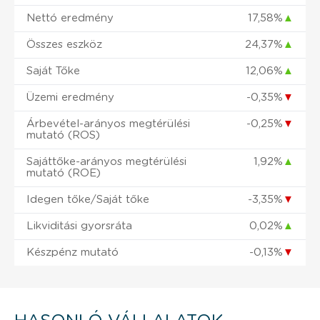
Nettó eredmény
17,58%
▲
Összes eszköz
24,37%
▲
Saját Tőke
12,06%
▲
Üzemi eredmény
-0,35%
▼
Árbevétel-arányos megtérülési
-0,25%
▼
mutató (ROS)
Sajáttőke-arányos megtérülési
1,92%
▲
mutató (ROE)
Idegen tőke/Saját tőke
-3,35%
▼
Likviditási gyorsráta
0,02%
▲
Készpénz mutató
-0,13%
▼