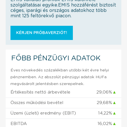
szolgáltatásai egyike.EMIS hozzáférést biztosít
céges, iparági és országos adatokhoz több
mint 125 feltörekvő piacon.
KÉRJEN PRÓBAVERZIÓT!
FŐBB PÉNZÜGYI ADATOK
Éves növekedés százalékban utóbbi két évre helyi
pénznemben. Az abszolút pénzügyi adatok HUFa
megvásárolt jelentésben szerepelnek.
Értékesítés nettó árbevétele
29,06%
▲
Összes működési bevétel
29,68%
▲
Üzemi (üzleti) eredmény (EBIT)
14,22%
▲
EBITDA
16,02%
▲