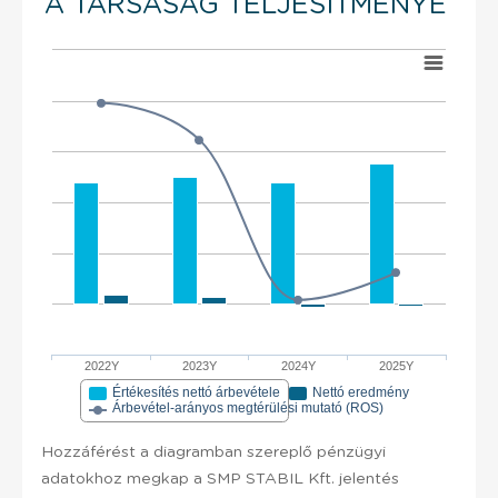
A TÁRSASÁG TELJESÍTMÉNYE
2022Y
2023Y
2024Y
2025Y
Értékesítés nettó árbevétele
Nettó eredmény
Árbevétel-arányos megtérülési mutató (ROS)
Hozzáférést a diagramban szereplő pénzügyi
adatokhoz megkap a SMP STABIL Kft. jelentés