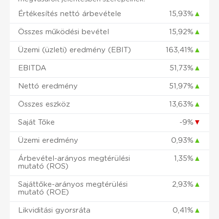
Értékesítés nettó árbevétele
15,93%
▲
Összes működési bevétel
15,92%
▲
Üzemi (üzleti) eredmény (EBIT)
163,41%
▲
EBITDA
51,73%
▲
Nettó eredmény
51,97%
▲
Összes eszköz
13,63%
▲
Saját Tőke
-9%
▼
Üzemi eredmény
0,93%
▲
Árbevétel-arányos megtérülési
1,35%
▲
mutató (ROS)
Sajáttőke-arányos megtérülési
2,93%
▲
mutató (ROE)
Likviditási gyorsráta
0,41%
▲