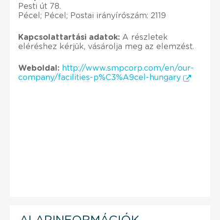
Pesti út 78.
Pécel; Pécel; Postai irányírószám: 2119
Kapcsolattartási adatok:
A részletek
eléréshez kérjük, vásárolja meg az elemzést.
Weboldal:
http://www.smpcorp.com/en/our-
company/facilities-p%C3%A9cel-hungary