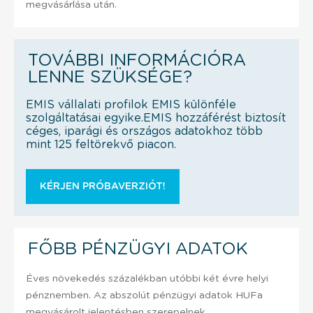
megvásárlása után.
TOVÁBBI INFORMÁCIÓRA
LENNE SZÜKSÉGE?
EMIS vállalati profilok EMIS különféle
szolgáltatásai egyike.EMIS hozzáférést biztosít
céges, iparági és országos adatokhoz több
mint 125 feltörekvő piacon.
KÉRJEN PRÓBAVERZIÓT!
FŐBB PÉNZÜGYI ADATOK
Éves növekedés százalékban utóbbi két évre helyi
pénznemben. Az abszolút pénzügyi adatok HUFa
megvásárolt jelentésben szerepelnek.