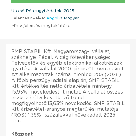
Utolsó Pénzügyi Adatok: 2025
Jelentés nyelve:
Angol
& Magyar
Minta jelentés megtekintése
SMP STABIL Kft. Magyarország-i vállalat,
székhelye: Pécel. A cég főtevékenysége:
Félvezetők és egyéb elektronikai alkatrészek
gyártása. A vállalat 2000. június 01.-ben alakult.
Az alkalmazottak száma jelenleg: 203 (2026).
A főbb pénzügyi adatai alapján, SMP STABIL
Kft. értékesítés nettó árbevétele mintegy
15,93%- növekedést -t mutat. A vállalat összes
eszközéről a következő trend
megfigyelhető:13,63% növekedés. SMP STABIL
Kft. árbevétel-arányos megtérülési mutatója
(ROS) 1,35%- százalékkal növekedett 2025-
ben.
Központ