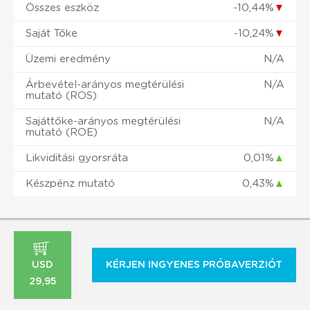
Összes eszköz
-10,44%
▼
Saját Tőke
-10,24%
▼
Üzemi eredmény
N/A
Árbevétel-arányos megtérülési
N/A
mutató (ROS)
Sajáttőke-arányos megtérülési
N/A
mutató (ROE)
Likviditási gyorsráta
0,01%
▲
Készpénz mutató
0,43%
▲
USD
KÉRJEN INGYENES PRÓBAVERZIÓT
29,95