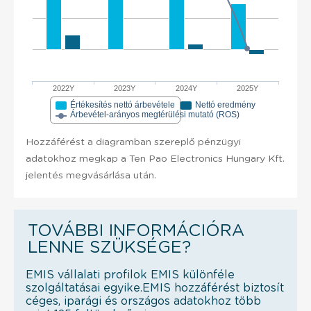
2022Y
2023Y
2024Y
2025Y
Értékesítés nettó árbevétele
Nettó eredmény
Árbevétel-arányos megtérülési mutató (ROS)
Hozzáférést a diagramban szereplő pénzügyi
adatokhoz megkap a Ten Pao Electronics Hungary Kft.
jelentés megvásárlása után.
TOVÁBBI INFORMÁCIÓRA
LENNE SZÜKSÉGE?
EMIS vállalati profilok EMIS különféle
szolgáltatásai egyike.EMIS hozzáférést biztosít
céges, iparági és országos adatokhoz több