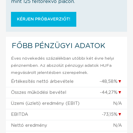
mint 125 feltörekvő piacon.
KÉRJEN PRÓBAVERZIÓT!
FŐBB PÉNZÜGYI ADATOK
Éves növekedés százalékban utóbbi két évre helyi
pénznemben. Az abszolút pénzügyi adatok HUFa
megvásárolt jelentésben szerepelnek.
Értékesítés nettó árbevétele
-48,58%
▼
Összes működési bevétel
-44,27%
▼
Üzemi (üzleti) eredmény (EBIT)
N/A
EBITDA
-73,15%
▼
Nettó eredmény
N/A