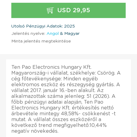
USD 29,95
Utolsó Pénzügyi Adatok: 2025
Jelentés nyelve:
Angol
& Magyar
Minta jelentés megtekintése
Ten Pao Electronics Hungary Kft.
Magyarország-i vállalat, székhelye: Csörög. A
cég főtevékenysége: Minden egyéb
elektromos eszköz és részegység gyártás. A
vállalat 2017. január 16.-ben alakult. Az
alkalmazottak száma jelenleg: 51 (2026). A
főbb pénzügyi adatai alapján, Ten Pao
Electronics Hungary Kft. értékesítés nettó
árbevétele mintegy 48,58%- csökkenést -t
mutat. A vállalat összes eszközéről a
következő trend megfigyelhető:10,44%
negatív növekedés.