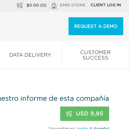
EMIS STORE
CLIENT LOG IN
$
0.00
(
0
)
REQUEST A DEMO
CUSTOMER
DATA DELIVERY
SUCCESS
estro informe de esta compañía
USD 9,95
Disponible en:
Inglés
& Español