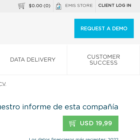
EMIS STORE
CLIENT LOG IN
$
0.00
(
0
)
REQUEST A DEMO
CUSTOMER
DATA DELIVERY
SUCCESS
.V.
estro informe de esta compañía
USD 19,99
Los datos financieros más recientes: 2022