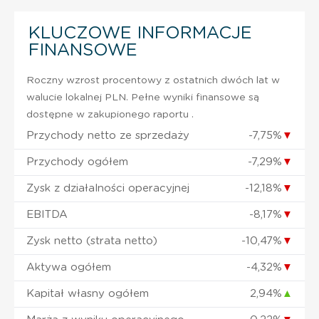
KLUCZOWE INFORMACJE
FINANSOWE
Roczny wzrost procentowy z ostatnich dwóch lat w
walucie lokalnej PLN. Pełne wyniki finansowe są
dostępne w zakupionego raportu .
Przychody netto ze sprzedaży
-7,75%
▼
Przychody ogółem
-7,29%
▼
Zysk z działalności operacyjnej
-12,18%
▼
EBITDA
-8,17%
▼
Zysk netto (strata netto)
-10,47%
▼
Aktywa ogółem
-4,32%
▼
Kapitał własny ogółem
2,94%
▲