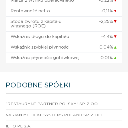
Marża z wyniku operacyjnego
-0,22%
▼
Rentowność netto
-0,11%
▼
Stopa zwrotu z kapitału
-2,25%
▼
własnego (ROE)
Wskaźnik długu do kapitału
-4,4%
▼
Wskaźnik szybkiej płynności
0,04%
▲
Wskaźnik płynności gotówkowej
0,01%
▲
PODOBNE SPÓŁKI
"RESTAURANT PARTNER POLSKA" SP. Z O.O.
VARIAN MEDICAL SYSTEMS POLAND SP. Z O.O.
ILHO PL S.A.