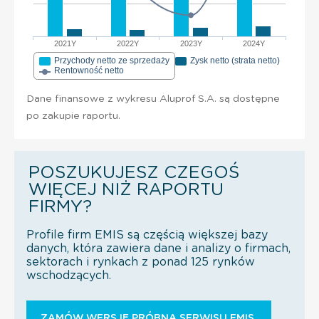
2021Y
2022Y
2023Y
2024Y
Przychody netto ze sprzedaży
Zysk netto (strata netto)
Rentowność netto
Dane finansowe z wykresu Aluprof S.A. są dostępne
po zakupie raportu.
POSZUKUJESZ CZEGOŚ
WIĘCEJ NIŻ RAPORTU
FIRMY?
Profile firm EMIS są częścią większej bazy
danych, która zawiera dane i analizy o firmach,
sektorach i rynkach z ponad 125 rynków
wschodzących.
ZAMÓW WERSJĘ PRÓBNĄ SERWISU EMIS.