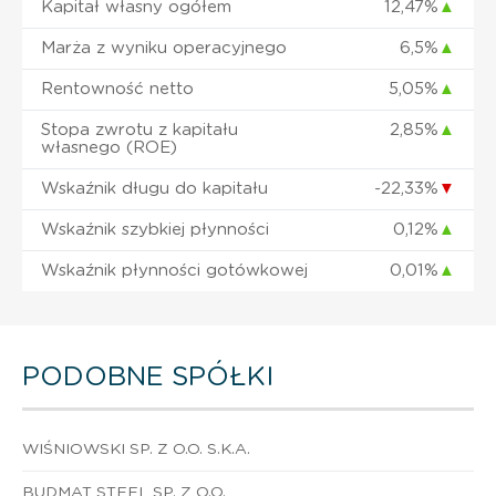
Kapitał własny ogółem
12,47%
▲
Marża z wyniku operacyjnego
6,5%
▲
Rentowność netto
5,05%
▲
Stopa zwrotu z kapitału
2,85%
▲
własnego (ROE)
Wskaźnik długu do kapitału
-22,33%
▼
Wskaźnik szybkiej płynności
0,12%
▲
Wskaźnik płynności gotówkowej
0,01%
▲
PODOBNE SPÓŁKI
WIŚNIOWSKI SP. Z O.O. S.K.A.
BUDMAT STEEL SP. Z O.O.