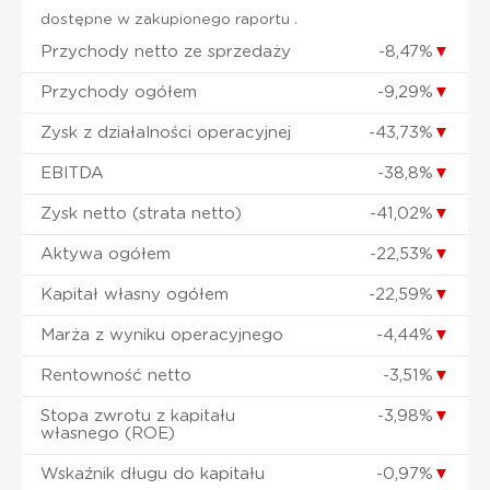
dostępne w zakupionego raportu .
Przychody netto ze sprzedaży
-8,47%
▼
Przychody ogółem
-9,29%
▼
Zysk z działalności operacyjnej
-43,73%
▼
EBITDA
-38,8%
▼
Zysk netto (strata netto)
-41,02%
▼
Aktywa ogółem
-22,53%
▼
Kapitał własny ogółem
-22,59%
▼
Marża z wyniku operacyjnego
-4,44%
▼
Rentowność netto
-3,51%
▼
Stopa zwrotu z kapitału
-3,98%
▼
własnego (ROE)
Wskaźnik długu do kapitału
-0,97%
▼