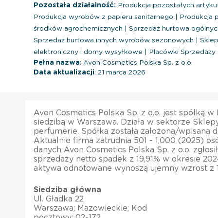
Pozostała działalność:
Produkcja pozostałych artyk
Produkcja wyrobów z papieru sanitarnego
|
Produkcja 
środków agrochemicznych
|
Sprzedaż hurtowa ogólny
Sprzedaż hurtowa innych wyrobów sezonowych
|
Skle
elektroniczny i domy wysyłkowe
|
Placówki Sprzedaży 
Pełna nazwa
: Avon Cosmetics Polska Sp. z o.o.
Data aktualizacji
: 21 marca 2026
Avon Cosmetics Polska Sp. z o.o. jest spółką w
siedzibą w Warszawa. Działa w sektorze Sklep
perfumerie. Spółka została założona/wpisana do 
Aktualnie firma zatrudnia 501 - 1,000 (2025) os
danych Avon Cosmetics Polska Sp. z o.o. zgłosi
sprzedaży netto spadek z 19,91% w okresie 202
aktywa odnotowane wynoszą ujemny wzrost z 1
Siedziba główna
Ul. Gładka 22
Warszawa; Mazowieckie; Kod
pocztowy: 02-172