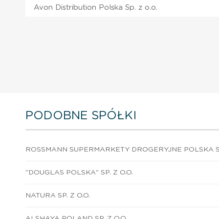
Avon Distribution Polska Sp. z o.o.
PODOBNE SPÓŁKI
ROSSMANN SUPERMARKETY DROGERYJNE POLSKA SP.
"DOUGLAS POLSKA" SP. Z O.O.
NATURA SP. Z O.O.
ALSHAYA POLAND SP. Z O.O.