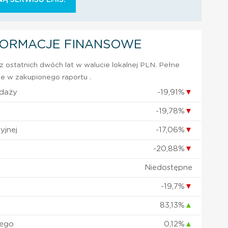
FORMACJE FINANSOWE
 ostatnich dwóch lat w walucie lokalnej PLN. Pełne
e w zakupionego raportu .
edaży
-19,91%
▼
-19,78%
▼
yjnej
-17,06%
▼
-20,88%
▼
Niedostępne
-19,7%
▼
83,13%
▲
nego
0,12%
▲