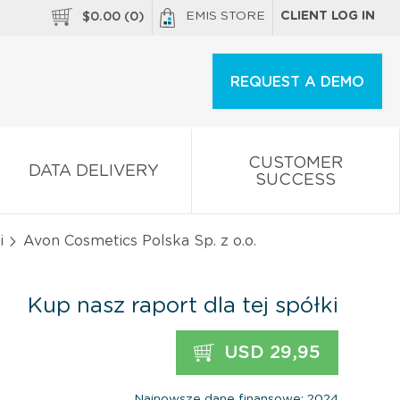
EMIS STORE
CLIENT LOG IN
$
0.00
(
0
)
REQUEST A DEMO
CUSTOMER
DATA DELIVERY
SUCCESS
i
Avon Cosmetics Polska Sp. z o.o.
Kup nasz raport dla tej spółki
USD 29,95
Najnowsze dane finansowe: 2024