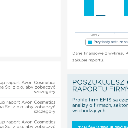
2021Y
Przychody netto ze s
Dane finansowe z wykresu A
zakupie raportu.
POSZUKUJESZ 
up raport Avon Cosmetics
ka Sp. z o.o. aby zobaczyć
RAPORTU FIRM
szczegóły
Profile firm EMIS są czę
up raport Avon Cosmetics
analizy o firmach, sekt
ka Sp. z o.o. aby zobaczyć
wschodzących.
szczegóły
up raport Avon Cosmetics
ka Sp. z o.o. aby zobaczyć
ZAMÓW WERSJĘ PRÓBN