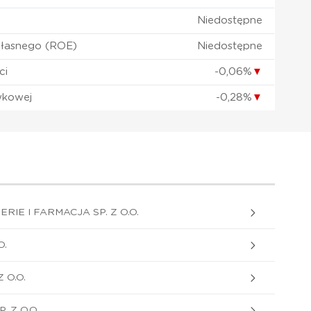
Niedostępne
własnego (ROE)
Niedostępne
ci
-0,06%
▼
wkowej
-0,28%
▼
IE I FARMACJA SP. Z O.O.
O.
 O.O.
 Z O.O.