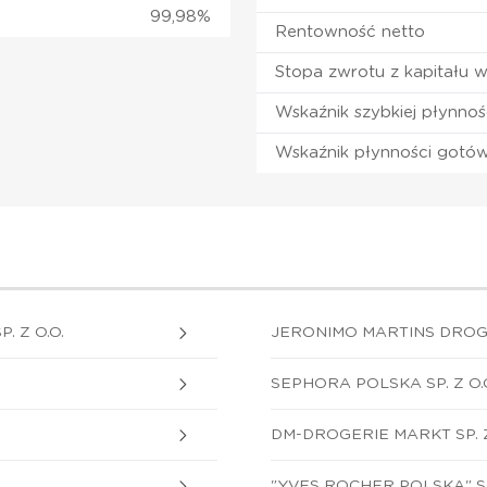
99,98%
Rentowność netto
Stopa zwrotu z kapitału 
Wskaźnik szybkiej płynnoś
Wskaźnik płynności gotó
 Z O.O.
JERONIMO MARTINS DROGER
SEPHORA POLSKA SP. Z O.
DM-DROGERIE MARKT SP. Z
"YVES ROCHER POLSKA" SP.