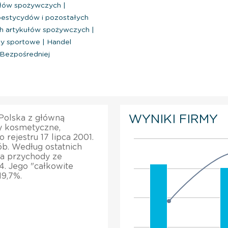
ułów spożywczych
|
pestycydów i pozostałych
ch artykułów spożywczych
|
py sportowe
|
Handel
Bezpośredniej
WYNIKI FIRMY
 Polska z główną
y kosmetyczne,
rejestru 17 lipca 2001.
ób. Według ostatnich
ła przychody ze
4. Jego "całkowite
9,7%.