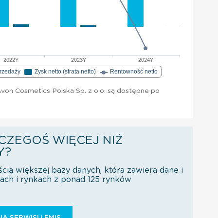
2022Y
2023Y
2024Y
przedaży
Zysk netto (strata netto)
Rentowność netto
von Cosmetics Polska Sp. z o.o. są dostępne po
CZEGOŚ WIĘCEJ NIŻ
Y?
ścią większej bazy danych, która zawiera dane i
orach i rynkach z ponad 125 rynków
Ą SERWISU EMIS.