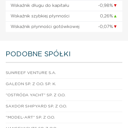
Wskaźnik długu do kapitału
-0,98%
▼
Wskaźnik szybkiej płynności
0,26%
▲
Wskaźnik płynności gotówkowej
-0,07%
▼
PODOBNE SPÓŁKI
SUNREEF VENTURE S.A.
GALEON SP. Z O.O. SP. K.
"OSTRÓDA YACHT" SP. Z O.O.
SAXDOR SHIPYARD SP. Z O.O.
"MODEL-ART" SP. Z O.O.