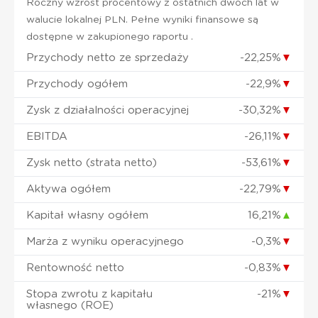
Roczny wzrost procentowy z ostatnich dwóch lat w
walucie lokalnej PLN. Pełne wyniki finansowe są
dostępne w zakupionego raportu .
Przychody netto ze sprzedaży
-22,25%
▼
Przychody ogółem
-22,9%
▼
Zysk z działalności operacyjnej
-30,32%
▼
EBITDA
-26,11%
▼
Zysk netto (strata netto)
-53,61%
▼
Aktywa ogółem
-22,79%
▼
Kapitał własny ogółem
16,21%
▲
Marża z wyniku operacyjnego
-0,3%
▼
Rentowność netto
-0,83%
▼
Stopa zwrotu z kapitału
-21%
▼
własnego (ROE)