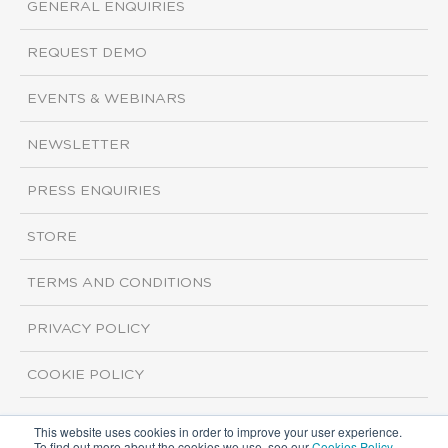
GENERAL ENQUIRIES
REQUEST DEMO
EVENTS & WEBINARS
NEWSLETTER
PRESS ENQUIRIES
STORE
TERMS AND CONDITIONS
PRIVACY POLICY
COOKIE POLICY
This website uses cookies in order to improve your user experience.
Copyright ©2026 ISI Markets. All rights reserved.
To find out more about the cookies we use, see our
Cookies Policy
.