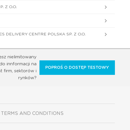
. Z O.O.
S DELIVERY CENTRE POLSKA SP. Z O.O.
esz nielimitowany
do innformacji na
POPROŚ O DOSTĘP TESTOWY
t firm, sektorów i
rynków?
TERMS AND CONDITIONS