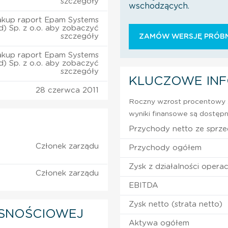
szczegóły
wschodzących.
akup raport Epam Systems
d) Sp. z o.o. aby zobaczyć
szczegóły
ZAMÓW WERSJĘ PRÓBN
akup raport Epam Systems
d) Sp. z o.o. aby zobaczyć
szczegóły
KLUCZOWE IN
28 czerwca 2011
Roczny wzrost procentowy z
wyniki finansowe są dostępn
Przychody netto ze sprz
Członek zarządu
Przychody ogółem
Zysk z działalności operac
Członek zarządu
EBITDA
Zysk netto (strata netto)
SNOŚCIOWEJ
Aktywa ogółem