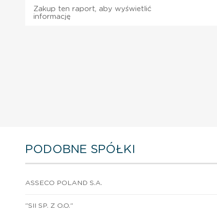
Zakup ten raport, aby wyświetlić
informację
PODOBNE SPÓŁKI
ASSECO POLAND S.A.
"SII SP. Z O.O."