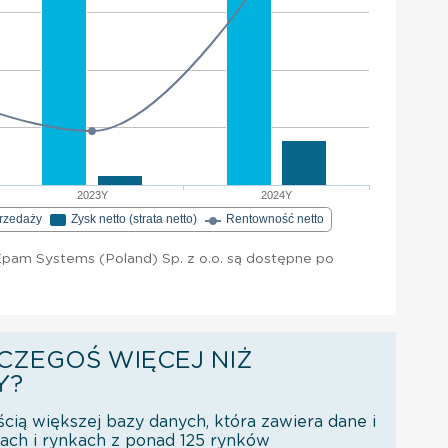
2023Y
2024Y
przedaży
Zysk netto (strata netto)
Rentowność netto
pam Systems (Poland) Sp. z o.o. są dostępne po
CZEGOŚ WIĘCEJ NIŻ
Y?
ścią większej bazy danych, która zawiera dane i
orach i rynkach z ponad 125 rynków