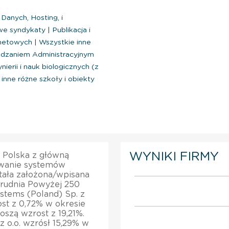
Danych, Hosting, i
e syndykaty
|
Publikacja i
ernetowych
|
Wszystkie inne
ądzaniem Administracyjnym
nierii i nauk biologicznych (z
inne różne szkoły i obiekty
WYNIKI FIRMY
w Polska z główną
owanie systemów
tała założona/wpisana
atrudnia Powyżej 250
stems (Poland) Sp. z
ost z 0,72% w okresie
szą wzrost z 19,21%.
 o.o. wzrósł 15,29% w