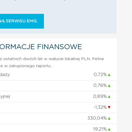
Ą SERWISU EMIS.
FORMACJE FINANSOWE
 ostatnich dwóch lat w walucie lokalnej PLN. Pełne
e w zakupionego raportu .
edaży
0,72%
▲
0,78%
▲
yjnej
0,89%
▲
-1,32%
▼
330,04%
▲
19,21%
▲