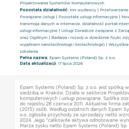
Projektowania Systemów Komputerowych
Pozostała działalność:
Inni wydawcy
|
Przetwarzanie 
Powiązane Usługi
|
Pozostałe usługi informacyjne
|
Now
transmisja danych w internecie, działalność portali int
usługi informacyjne
|
Usługi Doradcze związane z Zarz
oraz Ogólnym
|
Badania i rozwój w dziedzinie fizyki, inży
wyjątkiem nanotechnologii i biotechnologii)
|
Wszystkie 
szkolenia
Pełna nazwa
: Epam Systems (Poland) Sp. z o.o.
Data aktualizacji
: 17 lipca 2026
Epam Systems (Poland) Sp. z o.o. jest spółką 
siedzibą w Kraków. Działa w sektorze Projekt
komputerowych i usługi powiązane. Spółka zos
do rejestru 28 czerwca 2011. Aktualnie firma z
(2015) osób. Według ostatnich danych Epam Sy
o.o. zgłosiła przychody ze sprzedaży netto wzr
2024. Jego "całkowite aktywa odnotowane wyno
Marża zysku netto Epam Systems (Poland) Sp. z