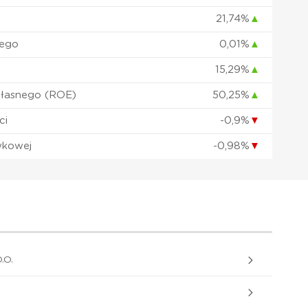
21,74%
▲
nego
0,01%
▲
15,29%
▲
własnego (ROE)
50,25%
▲
ci
-0,9%
▼
wkowej
-0,98%
▼
.O.