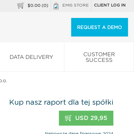
EMIS STORE
CLIENT LOG IN
$
0.00
(
0
)
REQUEST A DEMO
CUSTOMER
DATA DELIVERY
SUCCESS
.o.
Kup nasz raport dla tej spółki
USD 29,95
Najnowsze dane finansowe: 2024