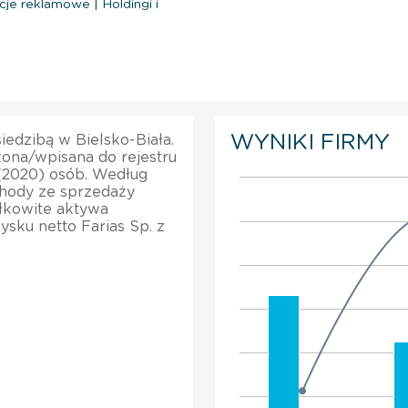
cje reklamowe
|
Holdingi i
WYNIKI FIRMY
siedzibą w Bielsko-Biała.
żona/wpisana do rejestru
2 (2020) osób. Według
ychody ze sprzedaży
ałkowite aktywa
sku netto Farias Sp. z