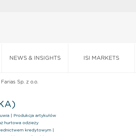
NEWS & INSIGHTS
ISI MARKETS
Farias Sp. z o.o.
SKA)
buwia
|
Produkcja artykułów
ż hurtowa odzieży
ośrednictwem kredytowym
|