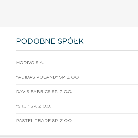
PODOBNE SPÓŁKI
MODIVO S.A.
"ADIDAS POLAND" SP. Z O.O.
DAVIS FABRICS SP. Z O.O.
"S.I.C." SP. Z O.O.
PASTEL TRADE SP. Z O.O.