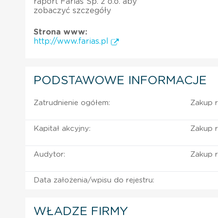
raport Farias Sp. z o.o. aby
zobaczyć szczegóły
Strona www:
http://www.farias.pl
PODSTAWOWE INFORMACJE
Zatrudnienie ogółem:
Zakup r
Kapitał akcyjny:
Zakup r
Audytor:
Zakup r
Data założenia/wpisu do rejestru:
WŁADZE FIRMY