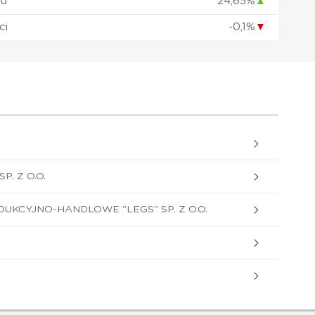
łu
24,65%
▲
ci
-0,1%
▼
P. Z O.O.
KCYJNO-HANDLOWE "LEGS" SP. Z O.O.