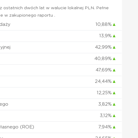
 ostatnich dwóch lat w walucie lokalnej PLN. Pełne
e w zakupionego raportu .
edaży
10,88%
▲
13,9%
▲
yjnej
42,99%
▲
40,89%
▲
47,69%
▲
24,44%
▲
12,25%
▲
nego
3,82%
▲
3,12%
▲
własnego (ROE)
7,94%
▲