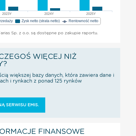
2023Y
2024Y
2025Y
przedaży
Zysk netto (strata netto)
Rentowność netto
rias Sp. z o.o. są dostępne po zakupie raportu.
CZEGOŚ WIĘCEJ NIŻ
Y?
ścią większej bazy danych, która zawiera dane i
orach i rynkach z ponad 125 rynków
Ą SERWISU EMIS.
FORMACJE FINANSOWE