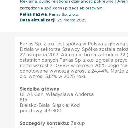
Reklama, public relations i działalność pokrewna
|
Agen
zarządzanie spółkami i przedsiębiorstwami
Pełna nazwa
: Farias Sp. z o.o.
Data aktualizacji
: 25 marca 2025
Farias Sp. z o.o. jest spółką w Polska z główną 
Działa w sektorze Szewcy. Spółka została zało
22 listopada 2013. Aktualnie firma zatrudnia 3
ostatnich danych Farias Sp. z o.o. zgłosiła prz
netto wzrost z 10,88% w okresie 2025. Jego "c
odnotowane wynoszą wzrost z 24,44%. Marża zy
o.o. wzrósł 3,12% w 2025 roku.
Siedziba główna
Ul. Al. Gen. Władysława Andersa
615
Bielsko-Biała; Śląskie; Kod
pocztowy: 43-300
Szczegóły kontaktu:
Zakup