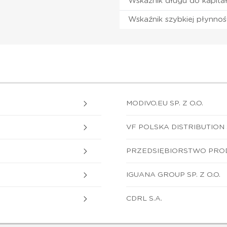
Wskaźnik długu do kapita
Wskaźnik szybkiej płynnoś
MODIVO.EU SP. Z O.O.
VF POLSKA DISTRIBUTION S
PRZEDSIĘBIORSTWO PRODU
IGUANA GROUP SP. Z O.O.
CDRL S.A.