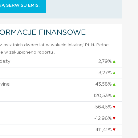
Ą SERWISU EMIS.
FORMACJE FINANSOWE
 ostatnich dwóch lat w walucie lokalnej PLN. Pełne
e w zakupionego raportu .
edaży
2,79%
▲
3,27%
▲
yjnej
43,58%
▲
120,53%
▲
-564,5%
▼
-12,96%
▼
-411,41%
▼