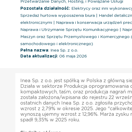
Przetwarzanie Danych, Hosting, i Powiązane Usługi
Pozostała działalność:
Elektrycy oraz inni wykonawcy
Sprzedaż hurtowa wyposażenia biura
|
Handel detaliczn
elektronicznymi
|
Naprawa i konserwacja urządzeń prec
Naprawa i Utrzymanie Sprzętu Komunikacyjnego
|
Napr
Maszyn oraz Sprzętu Przemysłowego i Komercyjnego 
samochodowego i elektronicznego)
Pełna nazwa
: Inea Sp. z o.o.
Data aktualizacji
: 06 maja 2026
Inea Sp. z o.o. jest spółką w Polska z główną 
Działa w sektorze Produkcja oprogramowania o
kompaktowych, taśm, oraz produkcja nagrań m
została założona/wpisana do rejestru 22 wrześ
ostatnich danych Inea Sp. z o.o. zgłosiła przyc
wzrost z 2,79% w okresie 2025. Jego "całkowi
wynoszą ujemny wzrost z 12,96%. Marża zysku ne
spadł 9,35% w 2025 roku.