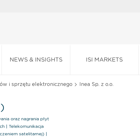
NEWS & INSIGHTS
ISI MARKETS
w i sprzętu elektronicznego
Inea Sp. z o.o.
)
nia oraz nagrania płyt
ych
|
Telekomunikacja
zeniem satelitarnej)
|