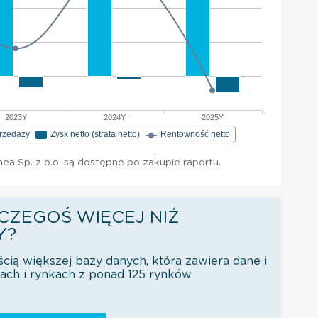
2023Y
2024Y
2025Y
przedaży
Zysk netto (strata netto)
Rentowność netto
ea Sp. z o.o. są dostępne po zakupie raportu.
CZEGOŚ WIĘCEJ NIŻ
Y?
ścią większej bazy danych, która zawiera dane i
orach i rynkach z ponad 125 rynków