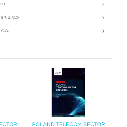
.O.
. Z O.O.
O.O.
ECTOR
POLAND TELECOM SECTOR