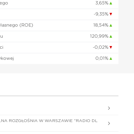
nego
3,65%
▲
-9,35%
▼
własnego (ROE)
18,54%
▲
łu
120,99%
▲
ci
-0,02%
▼
wkowej
0,01%
▲
LNA ROZGŁOŚNIA W WARSZAWIE "RADIO DL