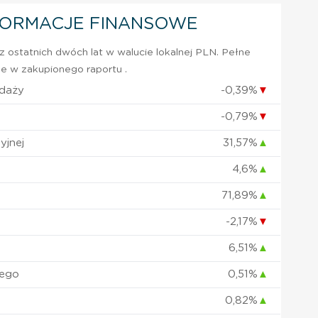
FORMACJE FINANSOWE
 ostatnich dwóch lat w walucie lokalnej PLN. Pełne
e w zakupionego raportu .
edaży
-0,39%
▼
-0,79%
▼
yjnej
31,57%
▲
4,6%
▲
71,89%
▲
-2,17%
▼
6,51%
▲
nego
0,51%
▲
0,82%
▲