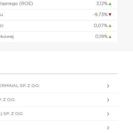
własnego (ROE)
3,12%
▲
łu
-9,73%
▼
ci
0,07%
▲
wkowej
0,19%
▲
RMINAL SP. Z O.O.
 Z O.O.
SP. Z O.O.