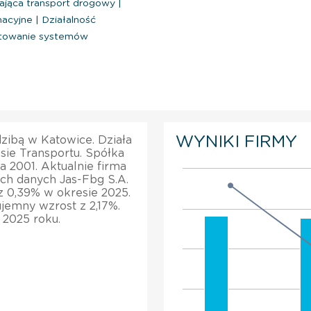
ająca transport drogowy
|
macyjne
|
Działalność
towanie systemów
WYNIKI FIRMY
dzibą w Katowice. Działa
sie Transportu. Spółka
a 2001. Aktualnie firma
ich danych Jas-Fbg S.A.
z 0,39% w okresie 2025.
jemny wzrost z 2,17%.
 2025 roku.