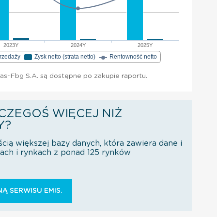
2023Y
2024Y
2025Y
przedaży
Zysk netto (strata netto)
Rentowność netto
as-Fbg S.A. są dostępne po zakupie raportu.
CZEGOŚ WIĘCEJ NIŻ
Y?
ścią większej bazy danych, która zawiera dane i
orach i rynkach z ponad 125 rynków
Ą SERWISU EMIS.