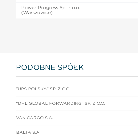
Power Progress Sp. z o.o.
(Warszowice)
PODOBNE SPÓŁKI
"UPS POLSKA" SP. Z O.O.
"DHL GLOBAL FORWARDING" SP. Z O.O.
VAN CARGO S.A.
BALTA S.A.