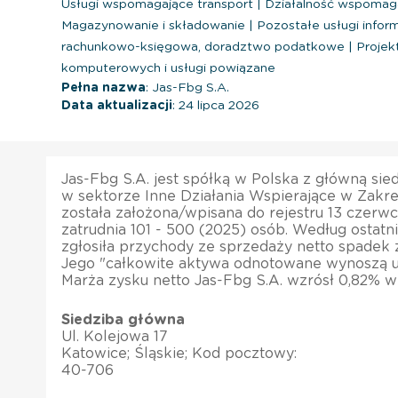
Usługi wspomagające transport
|
Działalność wspomag
Magazynowanie i składowanie
|
Pozostałe usługi infor
rachunkowo-księgowa, doradztwo podatkowe
|
Projek
komputerowych i usługi powiązane
Pełna nazwa
: Jas-Fbg S.A.
Data aktualizacji
: 24 lipca 2026
Jas-Fbg S.A. jest spółką w Polska z główną sie
w sektorze Inne Działania Wspierające w Zakre
została założona/wpisana do rejestru 13 czerwc
zatrudnia 101 - 500 (2025) osób. Według ostatn
zgłosiła przychody ze sprzedaży netto spadek 
Jego "całkowite aktywa odnotowane wynoszą u
Marża zysku netto Jas-Fbg S.A. wzrósł 0,82% w
Siedziba główna
Ul. Kolejowa 17
Katowice; Śląskie; Kod pocztowy:
40-706