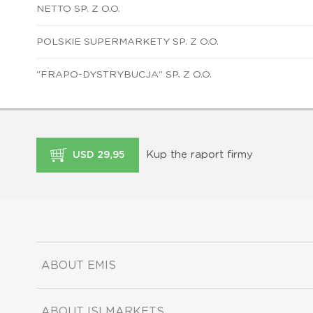
NETTO SP. Z O.O.
POLSKIE SUPERMARKETY SP. Z O.O.
"FRAPO-DYSTRYBUCJA" SP. Z O.O.
Kup the raport firmy
USD 29,95
ABOUT EMIS
ABOUT ISI MARKETS