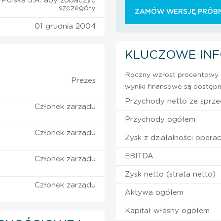
Polska S.A. aby zobaczyć
szczegóły
ZAMÓW WERSJĘ PRÓBN
01 grudnia 2004
KLUCZOWE IN
Roczny wzrost procentowy z
Prezes
wyniki finansowe są dostępn
Przychody netto ze sprz
Członek zarządu
Przychody ogółem
Członek zarządu
Zysk z działalności operac
EBITDA
Członek zarządu
Zysk netto (strata netto)
Członek zarządu
Aktywa ogółem
Kapitał własny ogółem