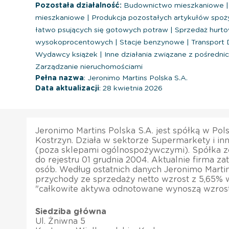
Pozostała działalność:
Budownictwo mieszkaniowe
|
mieszkaniowe
|
Produkcja pozostałych artykułów spo
łatwo psujących się gotowych potraw
|
Sprzedaż hurtow
wysokoprocentowych
|
Stacje benzynowe
|
Transport
Wydawcy książek
|
Inne działania związane z pośred
Zarządzanie nieruchomościami
Pełna nazwa
: Jeronimo Martins Polska S.A.
Data aktualizacji
: 28 kwietnia 2026
Jeronimo Martins Polska S.A. jest spółką w Pol
Kostrzyn. Działa w sektorze Supermarkety i i
(poza sklepami ogólnospożywczymi). Spółka z
do rejestru 01 grudnia 2004. Aktualnie firma za
osób. Według ostatnich danych Jeronimo Martins
przychody ze sprzedaży netto wzrost z 5,65% 
"całkowite aktywa odnotowane wynoszą wzrost
Siedziba główna
Ul. Żniwna 5