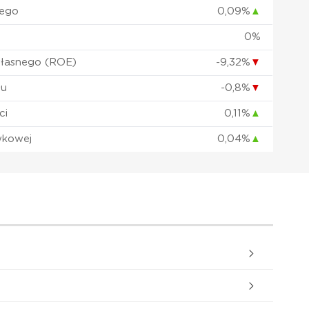
nego
0,09%
▲
0%
własnego (ROE)
-9,32%
▼
łu
-0,8%
▼
ci
0,11%
▲
wkowej
0,04%
▲