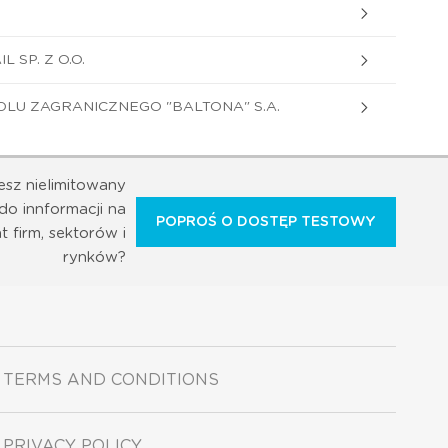
 SP. Z O.O.
LU ZAGRANICZNEGO "BALTONA" S.A.
esz nielimitowany
do innformacji na
POPROŚ O DOSTĘP TESTOWY
t firm, sektorów i
rynków?
TERMS AND CONDITIONS
PRIVACY POLICY