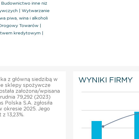
Budownictwo inne niż
żywczych
|
Wytwarzanie
a piwa, wina i alkoholi
 Drogowy Towarów
|
nictwem kredytowym
|
WYNIKI FIRMY
ska z główną siedzibą w
nne sklepy spożywcze
ostała założona/wpisana
trudnia 79,292 (2023)
 Polska S.A. zgłosiła
w okresie 2025. Jego
 z 13,23%.