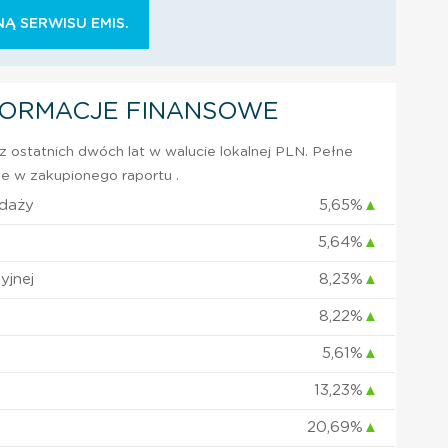
Ą SERWISU EMIS.
FORMACJE FINANSOWE
 ostatnich dwóch lat w walucie lokalnej PLN. Pełne
e w zakupionego raportu .
edaży
5,65%
▲
5,64%
▲
yjnej
8,23%
▲
8,22%
▲
5,61%
▲
13,23%
▲
20,69%
▲