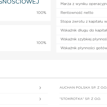
SNOŚCIOWEJ
Marża z wyniku operacyj
100%
Rentowność netto
Stopa zwrotu z kapitału 
Wskaźnik długu do kapita
Wskaźnik szybkiej płynnoś
100%
Wskaźnik płynności gotó
AUCHAN POLSKA SP. Z O.O.
"STOKROTKA" SP. Z O.O.