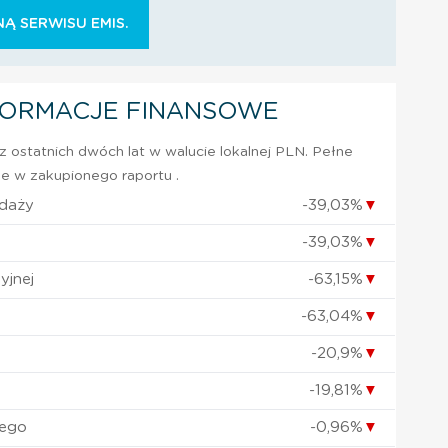
Ą SERWISU EMIS.
FORMACJE FINANSOWE
 ostatnich dwóch lat w walucie lokalnej PLN. Pełne
e w zakupionego raportu .
edaży
-39,03%
▼
-39,03%
▼
yjnej
-63,15%
▼
-63,04%
▼
-20,9%
▼
-19,81%
▼
nego
-0,96%
▼