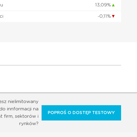
łu
13,09%
▲
ci
-0,11%
▼
esz nielimitowany
do innformacji na
POPROŚ O DOSTĘP TESTOWY
t firm, sektorów i
rynków?