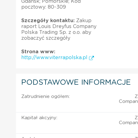
Gdańsk; Pomorskie; Kod
pocztowy: 80-309
Szczegóły kontaktu:
Zakup
raport Louis Dreyfus Company
Polska Trading Sp. z o.o. aby
zobaczyć szczegóły
Strona www:
http://www.viterrapolska.pl
PODSTAWOWE INFORMACJE
Zatrudnienie ogółem:
Z
Company
Kapitał akcyjny:
Z
Company