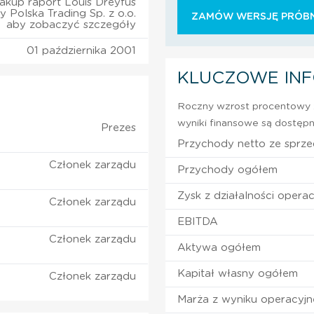
akup raport Louis Dreyfus
 Polska Trading Sp. z o.o.
ZAMÓW WERSJĘ PRÓBN
aby zobaczyć szczegóły
01 października 2001
KLUCZOWE IN
Roczny wzrost procentowy z
wyniki finansowe są dostępn
Prezes
Przychody netto ze sprz
Członek zarządu
Przychody ogółem
Zysk z działalności operac
Członek zarządu
EBITDA
Członek zarządu
Aktywa ogółem
Kapitał własny ogółem
Członek zarządu
Marża z wyniku operacyj