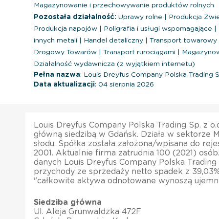
Magazynowanie i przechowywanie produktów rolnych
Pozostała działalność:
Uprawy rolne
|
Produkcja Zwie
Produkcja napojów
|
Poligrafia i usługi wspomagające
|
innych metali
|
Handel detaliczny
|
Transport towarowy
Drogowy Towarów
|
Transport rurociągami
|
Magazynowa
Działalność wydawnicza (z wyjątkiem internetu)
Pełna nazwa
: Louis Dreyfus Company Polska Trading Sp
Data aktualizacji
: 04 sierpnia 2026
Louis Dreyfus Company Polska Trading Sp. z o.o
główną siedzibą w Gdańsk. Działa w sektorze M
słodu. Spółka została założona/wpisana do reje
2001. Aktualnie firma zatrudnia 100 (2021) osób
danych Louis Dreyfus Company Polska Trading Sp
przychody ze sprzedaży netto spadek z 39,03%
"całkowite aktywa odnotowane wynoszą ujemny
Siedziba główna
Ul. Aleja Grunwaldzka 472F