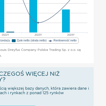
2022Y
2023Y
2024Y
przedaży
Zysk netto (strata netto)
Rentowność netto
uis Dreyfus Company Polska Trading Sp. z o.o. są
u.
CZEGOŚ WIĘCEJ NIŻ
Y?
ścią większej bazy danych, która zawiera dane i
orach i rynkach z ponad 125 rynków