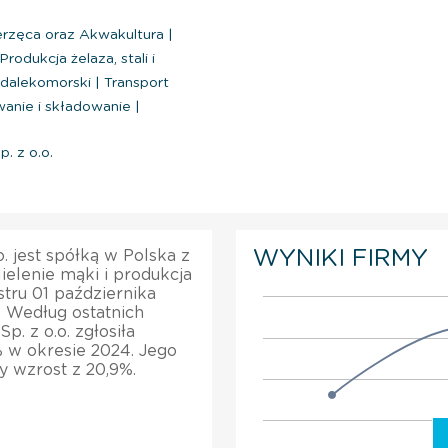
rzęca oraz Akwakultura
|
Produkcja żelaza, stali i
 dalekomorski
|
Transport
nie i składowanie
|
. z o.o.
WYNIKI FIRMY
. jest spółką w Polska z
ielenie mąki i produkcja
stru 01 października
. Według ostatnich
. z o.o. zgłosiła
 w okresie 2024. Jego
 wzrost z 20,9%.