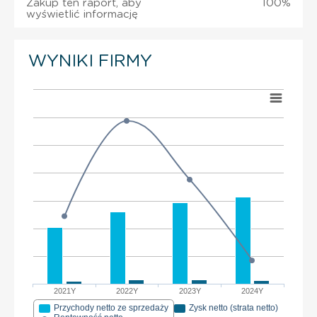
Zakup ten raport, aby
100%
wyświetlić informację
WYNIKI FIRMY
2021Y
2022Y
2023Y
2024Y
Przychody netto ze sprzedaży
Zysk netto (strata netto)