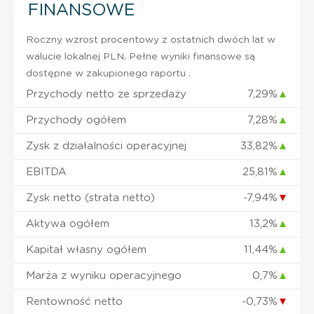
FINANSOWE
Roczny wzrost procentowy z ostatnich dwóch lat w
walucie lokalnej PLN. Pełne wyniki finansowe są
dostępne w zakupionego raportu .
Przychody netto ze sprzedaży
7,29%
▲
Przychody ogółem
7,28%
▲
Zysk z działalności operacyjnej
33,82%
▲
EBITDA
25,81%
▲
Zysk netto (strata netto)
-7,94%
▼
Aktywa ogółem
13,2%
▲
Kapitał własny ogółem
11,44%
▲
Marża z wyniku operacyjnego
0,7%
▲
Rentowność netto
-0,73%
▼