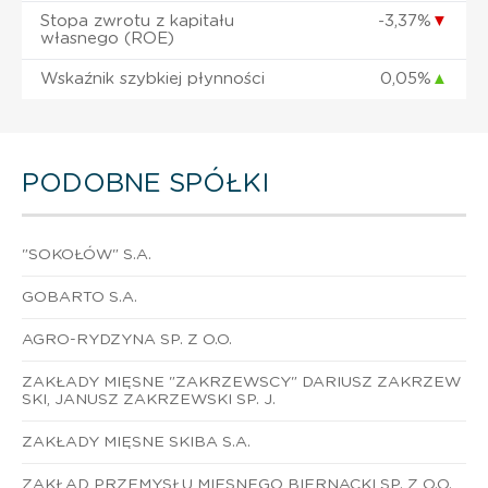
Stopa zwrotu z kapitału
-3,37%
▼
własnego (ROE)
Wskaźnik szybkiej płynności
0,05%
▲
PODOBNE SPÓŁKI
"SOKOŁÓW" S.A.
GOBARTO S.A.
AGRO-RYDZYNA SP. Z O.O.
ZAKŁADY MIĘSNE "ZAKRZEWSCY" DARIUSZ ZAKRZEW
SKI, JANUSZ ZAKRZEWSKI SP. J.
ZAKŁADY MIĘSNE SKIBA S.A.
ZAKŁAD PRZEMYSŁU MIĘSNEGO BIERNACKI SP. Z O.O.