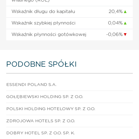
własnego (ROE)
Wskaźnik długu do kapitału
20,4%
▲
Wskaźnik szybkiej płynności
0,04%
▲
Wskaźnik płynności gotówkowej
-0,06%
▼
PODOBNE SPÓŁKI
ESSENDI POLAND S.A.
GOŁĘBIEWSKI HOLDING SP. Z O.O.
POLSKI HOLDING HOTELOWY SP. Z O.O.
ZDROJOWA HOTELS SP. Z O.O.
DOBRY HOTEL SP. Z O.O. SP. K.