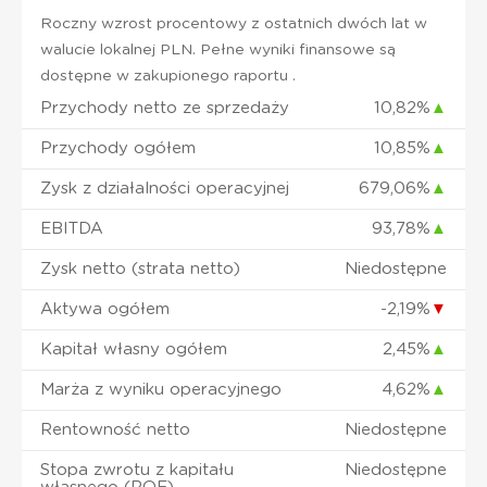
Roczny wzrost procentowy z ostatnich dwóch lat w
walucie lokalnej PLN. Pełne wyniki finansowe są
dostępne w zakupionego raportu .
Przychody netto ze sprzedaży
10,82%
▲
Przychody ogółem
10,85%
▲
Zysk z działalności operacyjnej
679,06%
▲
EBITDA
93,78%
▲
Zysk netto (strata netto)
Niedostępne
Aktywa ogółem
-2,19%
▼
Kapitał własny ogółem
2,45%
▲
Marża z wyniku operacyjnego
4,62%
▲
Rentowność netto
Niedostępne
Stopa zwrotu z kapitału
Niedostępne