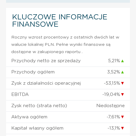
KLUCZOWE INFORMACJE
FINANSOWE
Roczny wzrost procentowy z ostatnich dwóch lat w
walucie lokalnej PLN. Pełne wyniki finansowe są
dostępne w zakupionego raportu .
Przychody netto ze sprzedaży
5,21%
▲
Przychody ogółem
3,52%
▲
Zysk z działalności operacyjnej
-53,15%
▼
EBITDA
-19,04%
▼
Zysk netto (strata netto)
Niedostępne
Aktywa ogółem
-7,61%
▼
Kapitał własny ogółem
-13,1%
▼