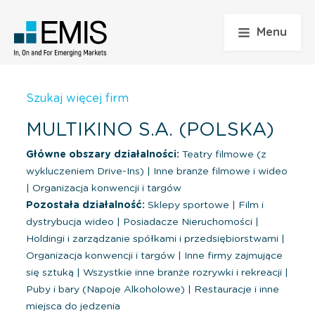
Menu
Szukaj więcej firm
MULTIKINO S.A. (POLSKA)
Główne obszary działalności:
Teatry filmowe (z
wykluczeniem Drive-Ins)
|
Inne branże filmowe i wideo
|
Organizacja konwencji i targów
Pozostała działalność:
Sklepy sportowe
|
Film i
dystrybucja wideo
|
Posiadacze Nieruchomości
|
Holdingi i zarządzanie spółkami i przedsiębiorstwami
|
Organizacja konwencji i targów
|
Inne firmy zajmujące
się sztuką
|
Wszystkie inne branże rozrywki i rekreacji
|
Puby i bary (Napoje Alkoholowe)
|
Restauracje i inne
miejsca do jedzenia