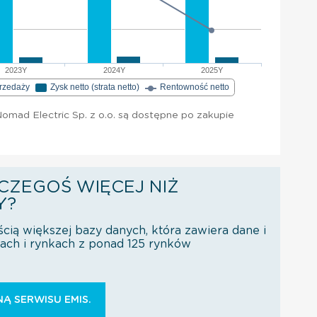
2023Y
2024Y
2025Y
przedaży
Zysk netto (strata netto)
Rentowność netto
mad Electric Sp. z o.o. są dostępne po zakupie
CZEGOŚ WIĘCEJ NIŻ
Y?
ścią większej bazy danych, która zawiera dane i
orach i rynkach z ponad 125 rynków
Ą SERWISU EMIS.