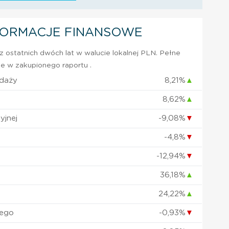
FORMACJE FINANSOWE
 ostatnich dwóch lat w walucie lokalnej PLN. Pełne
e w zakupionego raportu .
edaży
8,21%
▲
8,62%
▲
yjnej
-9,08%
▼
-4,8%
▼
-12,94%
▼
36,18%
▲
24,22%
▲
nego
-0,93%
▼