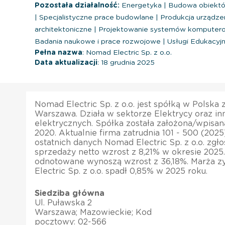
Pozostała działalność:
Energetyka
|
Budowa obiektów 
|
Specjalistyczne prace budowlane
|
Produkcja urządze
architektoniczne
|
Projektowanie systemów komputero
Badania naukowe i prace rozwojowe
|
Usługi Edukacyj
Pełna nazwa
: Nomad Electric Sp. z o.o.
Data aktualizacji
: 18 grudnia 2025
Nomad Electric Sp. z o.o. jest spółką w Polska
Warszawa. Działa w sektorze Elektrycy oraz inn
elektrycznych. Spółka została założona/wpisana
2020. Aktualnie firma zatrudnia 101 - 500 (202
ostatnich danych Nomad Electric Sp. z o.o. zgło
sprzedaży netto wzrost z 8,21% w okresie 2025
odnotowane wynoszą wzrost z 36,18%. Marża z
Electric Sp. z o.o. spadł 0,85% w 2025 roku.
Siedziba główna
Ul. Puławska 2
Warszawa; Mazowieckie; Kod
pocztowy: 02-566