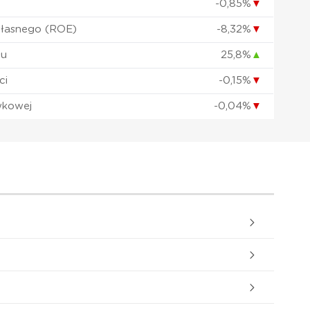
-0,85%
▼
własnego (ROE)
-8,32%
▼
łu
25,8%
▲
ci
-0,15%
▼
wkowej
-0,04%
▼