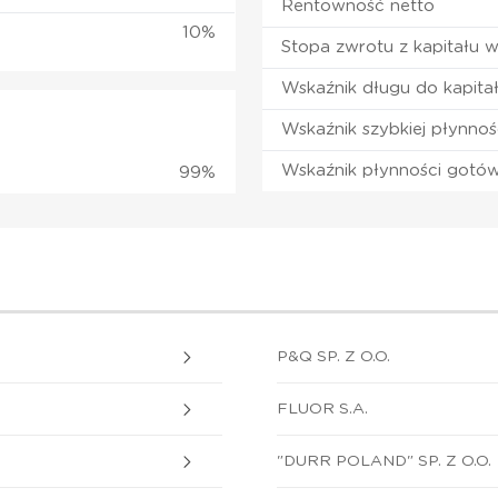
Rentowność netto
10%
Stopa zwrotu z kapitału 
Wskaźnik długu do kapita
Wskaźnik szybkiej płynnoś
Wskaźnik płynności gotó
99%
P&Q SP. Z O.O.
FLUOR S.A.
"DURR POLAND" SP. Z O.O.