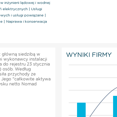
inżynierii lądowej i wodnej
ń elektrycznych
|
Usługi
wych i usługi powiązane
|
ne
|
Naprawa i konserwacja
WYNIKI FIRMY
 z główną siedzibą w
i wykonawcy instalacji
 do rejestru 23 stycznia
5) osób. Według
siła przychody ze
. Jego "całkowite aktywa
ysku netto Nomad