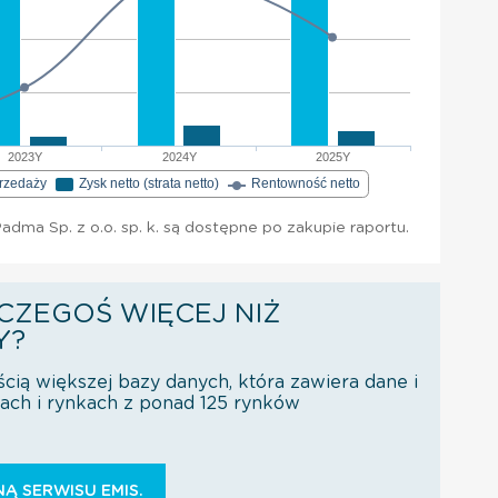
2023Y
2024Y
2025Y
przedaży
Zysk netto (strata netto)
Rentowność netto
dma Sp. z o.o. sp. k. są dostępne po zakupie raportu.
CZEGOŚ WIĘCEJ NIŻ
Y?
ścią większej bazy danych, która zawiera dane i
orach i rynkach z ponad 125 rynków
Ą SERWISU EMIS.