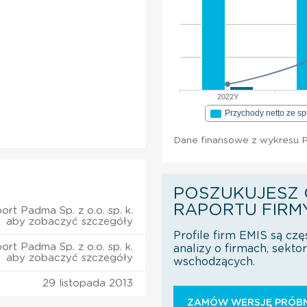
2022Y
Przychody netto ze s
Dane finansowe z wykresu Pa
POSZUKUJESZ 
RAPORTU FIRM
ort Padma Sp. z o.o. sp. k.
aby zobaczyć szczegóły
Profile firm EMIS są czę
ort Padma Sp. z o.o. sp. k.
analizy o firmach, sekt
aby zobaczyć szczegóły
wschodzących.
29 listopada 2013
ZAMÓW WERSJĘ PRÓBN