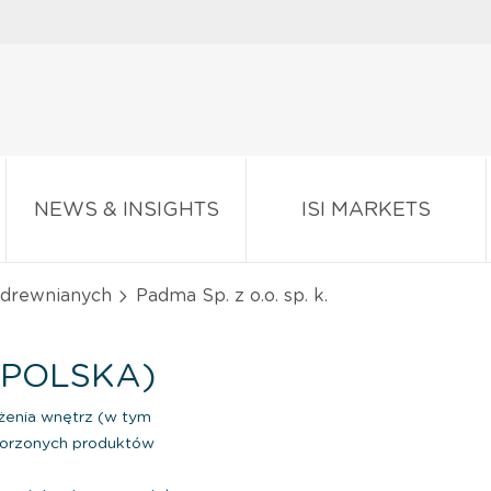
NEWS & INSIGHTS
ISI MARKETS
 drewnianych
Padma Sp. z o.o. sp. k.
 (POLSKA)
enia wnętrz (w tym
worzonych produktów