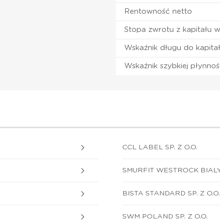
Rentowność netto
Stopa zwrotu z kapitału 
Wskaźnik długu do kapita
Wskaźnik szybkiej płynnoś
CCL LABEL SP. Z O.O.
SMURFIT WESTROCK BIALYS
BISTA STANDARD SP. Z O.O.
SWM POLAND SP. Z O.O.