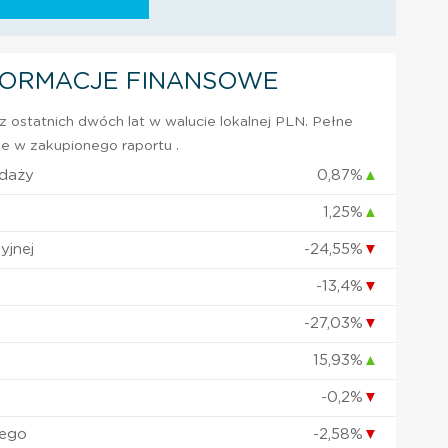
FORMACJE FINANSOWE
 ostatnich dwóch lat w walucie lokalnej PLN. Pełne
e w zakupionego raportu .
edaży
0,87%
▲
1,25%
▲
yjnej
-24,55%
▼
-13,4%
▼
-27,03%
▼
15,93%
▲
-0,2%
▼
nego
-2,58%
▼