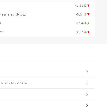
-2,32%
▼
własnego (ROE)
-5,61%
▼
łu
11,54%
▲
ci
-0,13%
▼
TOK SP. Z O.O.