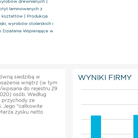
 wyrobów drewnianych
|
płyt laminowanych z
i kształtów
|
Produkcja
jki, wyrobów stolarskich i
 Działania Wspierające w
WYNIKI FIRMY
główną siedzibą w
osażenia wnętrz (w tym
/wpisana do rejestru 29
(2020) osób. Według
ła przychody ze
. Jego "całkowite
Marża zysku netto
.