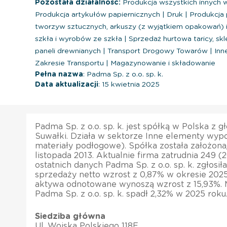
Pozostała działalność:
Produkcja wszystkich innych
Produkcja artykułów papiernicznych
|
Druk
|
Produkcja 
tworzyw sztucznych, arkuszy (z wyjątkiem opakowań) 
szkła i wyrobów ze szkła
|
Sprzedaż hurtowa taricy, skle
paneli drewnianych
|
Transport Drogowy Towarów
|
Inne
Zakresie Transportu
|
Magazynowanie i składowanie
Pełna nazwa
: Padma Sp. z o.o. sp. k.
Data aktualizacji
: 15 kwietnia 2025
Padma Sp. z o.o. sp. k. jest spółką w Polska z 
Suwałki. Działa w sektorze Inne elementy wyp
materiały podłogowe). Spółka została założona
listopada 2013. Aktualnie firma zatrudnia 249 
ostatnich danych Padma Sp. z o.o. sp. k. zgłosi
sprzedaży netto wzrost z 0,87% w okresie 2025
aktywa odnotowane wynoszą wzrost z 15,93%. 
Padma Sp. z o.o. sp. k. spadł 2,32% w 2025 roku
Siedziba główna
Ul. Wojska Polskiego 118E