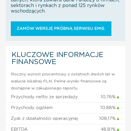
sektorach i rynkach z ponad 125 rynków
wschodzących.
ZAMÓW WERSJĘ PRÓBNĄ SERWISU EMIS.
KLUCZOWE INFORMACJE
FINANSOWE
Roczny wzrost procentowy z ostatnich dwóch lat w
walucie lokalnej PLN. Pełne wyniki finansowe są
dostępne w zakupionego raportu .
Przychody netto ze sprzedaży
10,76%
▲
Przychody ogółem
10,88%
▲
Zysk z działalności operacyjnej
108,17%
▲
EBITDA
48,81%
▲