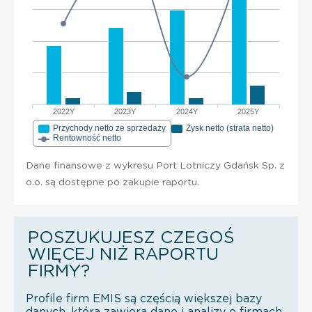
2022Y
2023Y
2024Y
2025Y
Przychody netto ze sprzedaży
Zysk netto (strata netto)
Rentowność netto
Dane finansowe z wykresu Port Lotniczy Gdańsk Sp. z
o.o. są dostępne po zakupie raportu.
POSZUKUJESZ CZEGOŚ
WIĘCEJ NIŻ RAPORTU
FIRMY?
Profile firm EMIS są częścią większej bazy
danych, która zawiera dane i analizy o firmach,