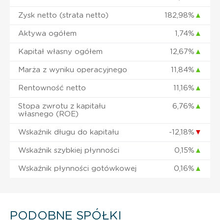
Zysk netto (strata netto)
182,98%
▲
Aktywa ogółem
1,74%
▲
Kapitał własny ogółem
12,67%
▲
Marża z wyniku operacyjnego
11,84%
▲
Rentowność netto
11,16%
▲
Stopa zwrotu z kapitału
6,76%
▲
własnego (ROE)
Wskaźnik długu do kapitału
-12,18%
▼
Wskaźnik szybkiej płynności
0,15%
▲
Wskaźnik płynności gotówkowej
0,16%
▲
PODOBNE SPÓŁKI