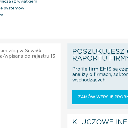
nicza (z wyjątkiem
ie systemów
we
POSZUKUJESZ 
 siedzibą w Suwałki.
a/wpisana do rejestru 13
RAPORTU FIRM
Profile firm EMIS są czę
analizy o firmach, sekt
wschodzących.
ZAMÓW WERSJĘ PRÓBN
KLUCZOWE IN