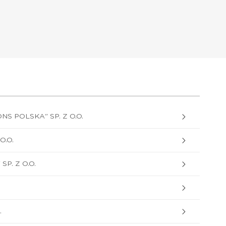
S POLSKA" SP. Z O.O.
O.O.
P. Z O.O.
.