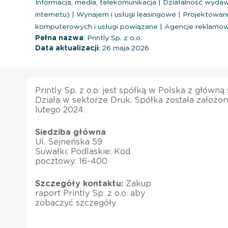
Informacja, media, telekomunikacja
|
Działalność wydaw
internetu)
|
Wynajem i usługi leasingowe
|
Projektowan
komputerowych i usługi powiązane
|
Agencje reklamo
Pełna nazwa
: Printly Sp. z o.o.
Data aktualizacji
: 26 maja 2026
Printly Sp. z o.o. jest spółką w Polska z główną
Działa w sektorze Druk. Spółka została założon
lutego 2024.
Siedziba główna
Ul. Sejneńska 59
Suwałki; Podlaskie; Kod
pocztowy: 16-400
Szczegóły kontaktu:
Zakup
raport Printly Sp. z o.o. aby
zobaczyć szczegóły