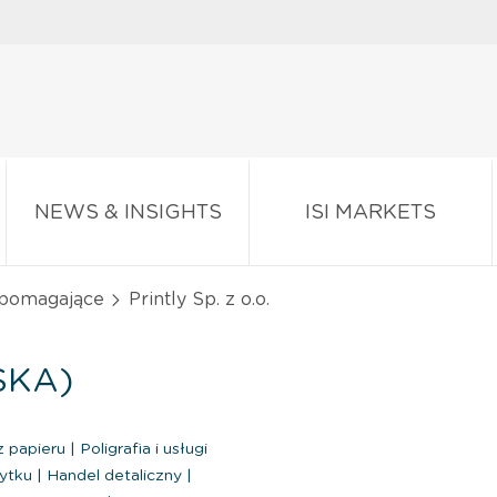
NEWS & INSIGHTS
ISI MARKETS
wspomagające
Printly Sp. z o.o.
LSKA)
z papieru
|
Poligrafia i usługi
żytku
|
Handel detaliczny
|