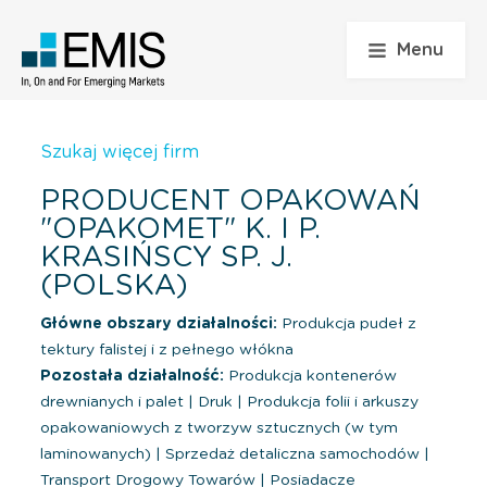
Menu
Szukaj więcej firm
PRODUCENT OPAKOWAŃ
"OPAKOMET" K. I P.
KRASIŃSCY SP. J.
(POLSKA)
Główne obszary działalności:
Produkcja pudeł z
tektury falistej i z pełnego włókna
Pozostała działalność:
Produkcja kontenerów
drewnianych i palet
|
Druk
|
Produkcja folii i arkuszy
opakowaniowych z tworzyw sztucznych (w tym
laminowanych)
|
Sprzedaż detaliczna samochodów
|
Transport Drogowy Towarów
|
Posiadacze